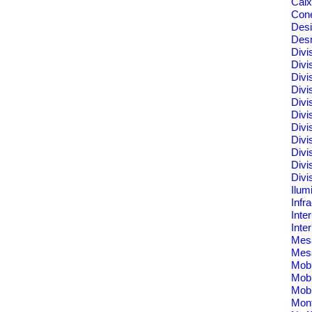
Cai
Cone
Des
Des
Divi
Divi
Divi
Divi
Divi
Divi
Divi
Divi
Divi
Divi
Divi
Ilum
Infr
Inte
Inte
Me
Mes
Mobi
Mobi
Mobi
Mont