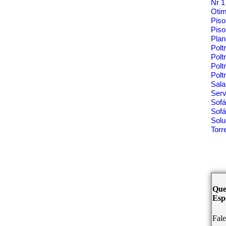
Nr 
Oti
Pis
Piso
Pla
Polt
Polt
Pol
Polt
Sala
Ser
Sof
Sofá
Solu
Tor
Que
Espe
Fal