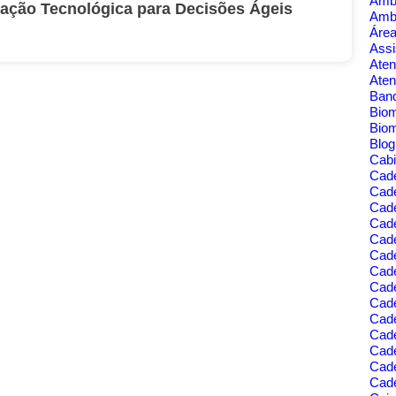
Amb
ração Tecnológica para Decisões Ágeis
Amb
Área
Assi
Aten
Aten
Banq
Bio
Bio
Blo
Cabi
Cad
Cad
Cade
Cad
Cade
Cade
Cade
Cade
Cad
Cad
Cad
Cade
Cad
Cade