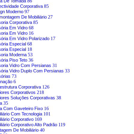
xa De Tomada
86
ctividade Corporativa
85
ign Moderno
97
montagem De Mobiliário
27
soria Corporativa
85
sória Em Vidro
68
soria Em Vidro
16
sória Em Vidro Polarizado
17
sória Especial
68
soria Especial
18
soria Moderna
53
sória Piso Teto
36
soria Vidro Com Persianas
31
sória Vidro Duplo Com Persianas
33
sórias
73
inação
6
aestrutura Corporativa
126
riores Corporativos
218
riores Soluções Corporativas
38
sa
35
a Com Gaveteiro Fixo
16
liário Com Tecnologia
101
liário Corporativo
169
liário Corporativo Alto Padrão
119
agem De Mobiliário
40