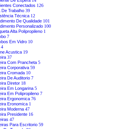
iente De Espera
14
ientes Conectados
126
 De Trabalho
39
stência Técnica
12
dimento De Qualidade
101
dimento Personalizado
100
ueta Alta Polipropileno
1
mbo
7
mbos Em Vidro
10
g
4
ne Acustica
19
eira
37
eira Com Prancheta
5
ira Corporativa
59
eira Cromada
10
ira De Auditorio
7
ira Diretor
18
ira Em Longarina
5
ira Em Polipropileno
7
eira Ergonomica
76
eira Eronomica
1
eira Moderna
47
ira Presidente
16
eiras
47
iras Para Escritorio
59