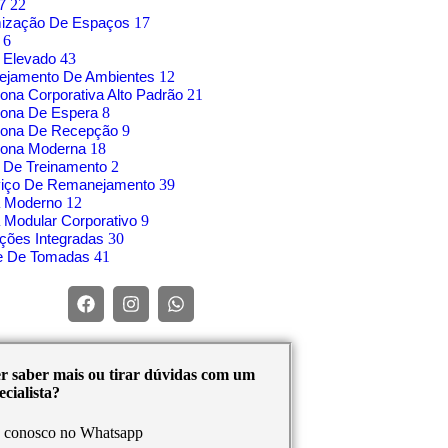
17
22
mização De Espaços
17
o
6
 Elevado
43
nejamento De Ambientes
12
rona Corporativa Alto Padrão
21
rona De Espera
8
trona De Recepção
9
rona Moderna
18
 De Treinamento
2
viço De Remanejamento
39
á Moderno
12
 Modular Corporativo
9
ções Integradas
30
re De Tomadas
41
r saber mais ou tirar dúvidas com um
cialista?
e conosco no Whatsapp