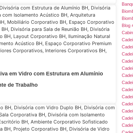
Banqu
Biom
Biom
Blog
Cabin
Cade
Cade
Cadei
Cade
Cadei
ativa em Vidro com Estrutura em Alumínio
Cadei
Cadei
te de Trabalho
Cadei
Cade
Cade
Cade
Cadei
Cade
Cadei