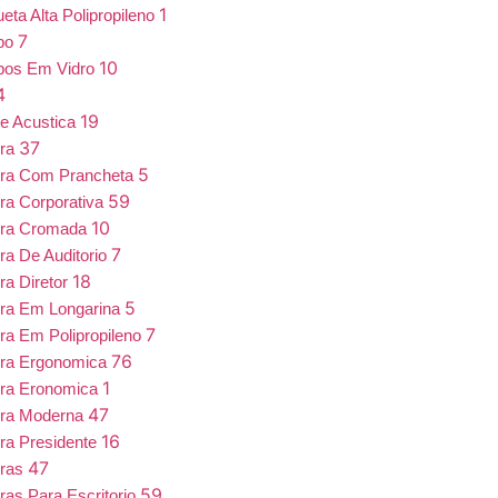
1
eta Alta Polipropileno
7
bo
10
bos Em Vidro
4
19
e Acustica
37
ira
5
ira Com Prancheta
59
ra Corporativa
10
ira Cromada
7
ra De Auditorio
18
ra Diretor
5
ra Em Longarina
7
ra Em Polipropileno
76
ira Ergonomica
1
ira Eronomica
47
ira Moderna
16
ra Presidente
47
iras
59
ras Para Escritorio