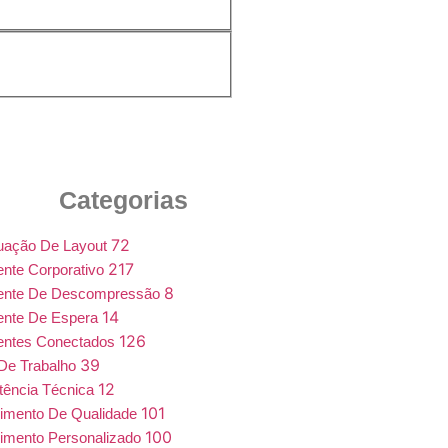
Categorias
72
uação De Layout
217
nte Corporativo
8
ente De Descompressão
14
ente De Espera
126
entes Conectados
39
De Trabalho
12
tência Técnica
101
imento De Qualidade
100
imento Personalizado