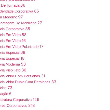
86
a De Tomada
85
tividade Corporativa
97
gn Moderno
27
ntagem De Mobiliário
85
oria Corporativa
68
ória Em Vidro
16
oria Em Vidro
17
ória Em Vidro Polarizado
68
ória Especial
18
oria Especial
53
oria Moderna
36
ória Piso Teto
31
oria Vidro Com Persianas
33
ória Vidro Duplo Com Persianas
73
órias
6
nação
126
estrutura Corporativa
218
iores Corporativos