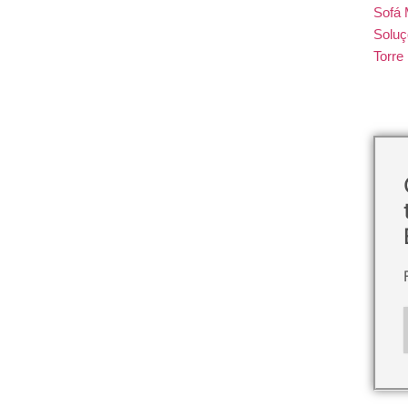
Sofá 
Soluç
Torr