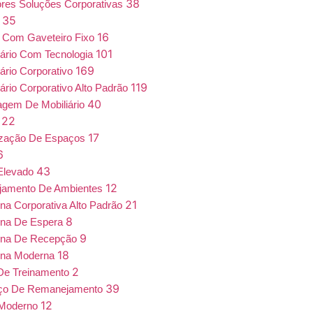
38
iores Soluções Corporativas
35
a
16
 Com Gaveteiro Fixo
101
iário Com Tecnologia
169
iário Corporativo
119
iário Corporativo Alto Padrão
40
gem De Mobiliário
22
7
17
ização De Espaços
6
43
Elevado
12
jamento De Ambientes
21
ona Corporativa Alto Padrão
8
ona De Espera
9
ona De Recepção
18
ona Moderna
2
De Treinamento
39
iço De Remanejamento
12
 Moderno