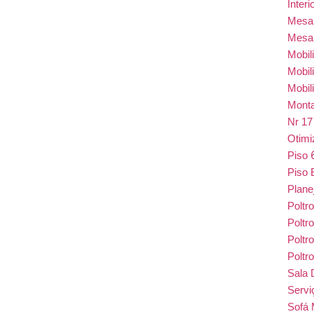
Inter
Mes
Mesa
Mobil
Mobil
Mobil
Monta
Nr 1
Otim
Piso
Piso 
Plane
Poltr
Poltr
Poltr
Poltr
Sala 
Serv
Sofá