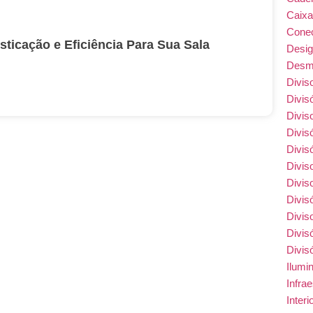
Caix
Conec
sticação e Eficiência Para Sua Sala
Desi
Desmo
Divis
Divis
Divis
Divis
Divis
Divis
Divis
Divis
Divis
Divis
Divis
Ilumi
Infra
Inter