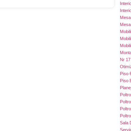
Inter
Inter
Mes
Mesa
Mobil
Mobil
Mobil
Monta
Nr 1
Otim
Piso
Piso 
Plane
Poltr
Poltr
Poltr
Poltr
Sala 
Serv