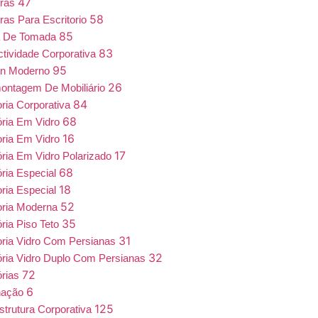
47
iras
58
ras Para Escritorio
85
a De Tomada
83
tividade Corporativa
95
gn Moderno
26
ntagem De Mobiliário
84
oria Corporativa
68
ória Em Vidro
16
oria Em Vidro
17
ória Em Vidro Polarizado
68
ória Especial
18
oria Especial
52
oria Moderna
35
ória Piso Teto
31
oria Vidro Com Persianas
32
ória Vidro Duplo Com Persianas
72
órias
6
nação
125
estrutura Corporativa