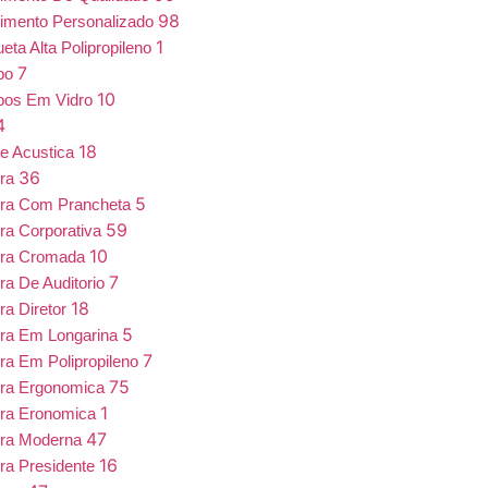
98
imento Personalizado
1
eta Alta Polipropileno
7
bo
10
bos Em Vidro
4
18
e Acustica
36
ira
5
ira Com Prancheta
59
ra Corporativa
10
ira Cromada
7
ra De Auditorio
18
ra Diretor
5
ra Em Longarina
7
ra Em Polipropileno
75
ira Ergonomica
1
ira Eronomica
47
ira Moderna
16
ra Presidente