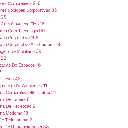
216
iores Corporativos
36
iores Soluções Corporativas
35
a
16
 Com Gaveteiro Fixo
99
iário Com Tecnologia
168
iário Corporativo
118
iário Corporativo Alto Padrão
39
gem De Mobiliário
22
7
16
ização De Espaços
6
43
Elevado
11
jamento De Ambientes
21
ona Corporativa Alto Padrão
8
ona De Espera
9
ona De Recepção
18
ona Moderna
2
De Treinamento
38
iço De Remanejamento