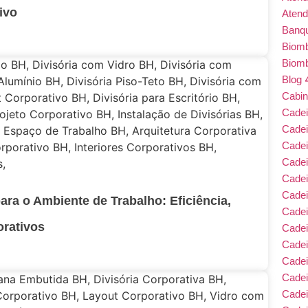
ivo
Atend
Banqu
Biom
Biom
Blog
Cabin
Cade
Cade
Cadei
Cade
Cadei
Cadei
ara o Ambiente de Trabalho: Eficiência,
Cadei
orativos
Cadei
Cade
Cade
Cade
Cadei