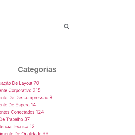
Categorias
70
uação De Layout
215
nte Corporativo
8
ente De Descompressão
14
ente De Espera
124
entes Conectados
37
De Trabalho
12
tência Técnica
99
imento De Qualidade