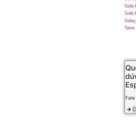
Sofá
Sofá 
Soluç
Torr
Que
dú
Esp
Fale
C