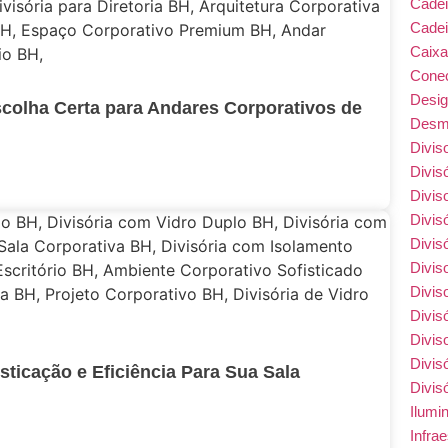
Cade
Cadei
Caix
Conec
Desi
scolha Certa para Andares Corporativos de
Desmo
Divis
Divis
Divis
Divis
Divis
Divis
Divis
Divis
Divis
Divis
sticação e Eficiência Para Sua Sala
Divis
Ilumi
Infra