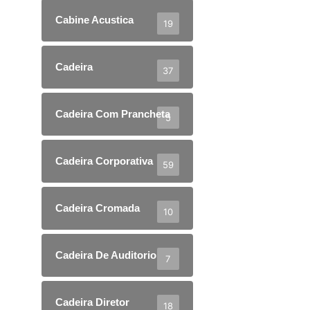
Cabine Acustica
19
Cadeira
37
Cadeira Com Prancheta
5
Cadeira Corporativa
59
Cadeira Cromada
10
Cadeira De Auditorio
7
Cadeira Diretor
18