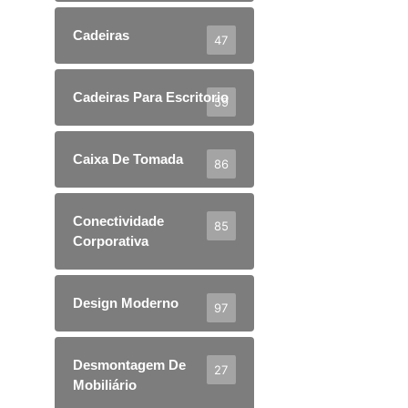
Cadeiras
47
Cadeiras Para Escritorio
59
Caixa De Tomada
86
Conectividade
85
Corporativa
Design Moderno
97
Desmontagem De
27
Mobiliário