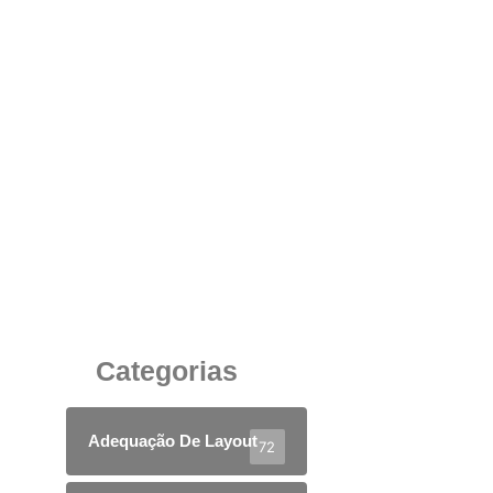
Divisória em Vidro Duplo com Persiana:
Privacidade e Sofisticação para Salas de
Reunião
6 de junho de 2025
Categorias
Adequação De Layout
72