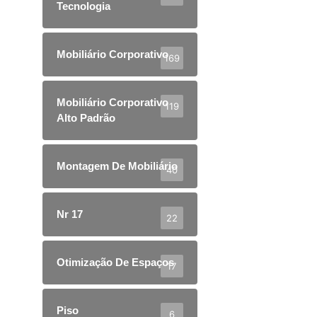
Tecnologia
Mobiliário Corporativo
169
Mobiliário Corporativo
119
Alto Padrão
Montagem De Mobiliário
40
Nr 17
22
Otimização De Espaços
17
Piso
6