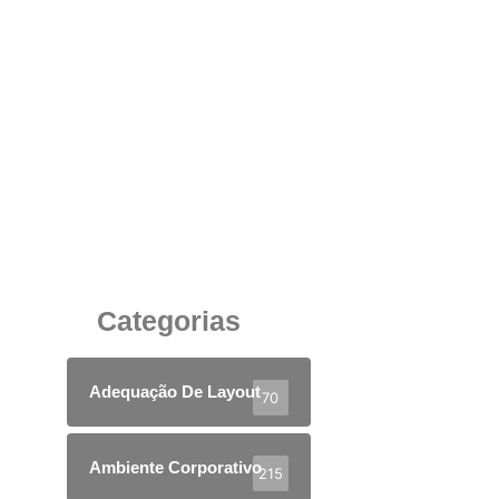
A Vantagem do Uso da Divisória em Vidro com
Estrutura em Alumínio no Ambiente de
Trabalho
30 de junho de 2025
Categorias
Adequação De Layout
70
Ambiente Corporativo
215