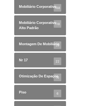
Mobiliário Corporativo
168
Mobiliário Corporativo
118
Alto Padrão
Montagem De Mobiliário
39
Nr 17
22
Otimização De Espaços
16
Piso
6