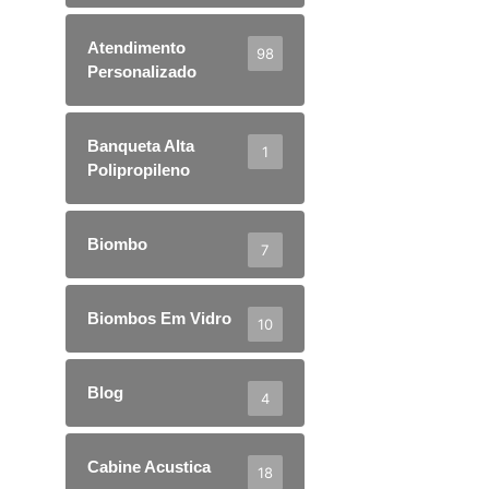
Atendimento
98
Personalizado
Banqueta Alta
1
Polipropileno
Biombo
7
Biombos Em Vidro
10
Blog
4
Cabine Acustica
18