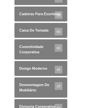
Cadeiras Para Escritorio
58
Caixa De Tomada
85
Conectividade
83
Corporativa
Design Moderno
95
Desmontagem De
26
Mobiliário
Divisoria Corporativa
84