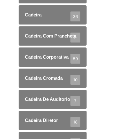
Cadeira
36
Cadeira Com Prancheta
5
Cadeira Corporativa
59
Cadeira Cromada
10
Cadeira De Auditorio
7
Cadeira Diretor
18