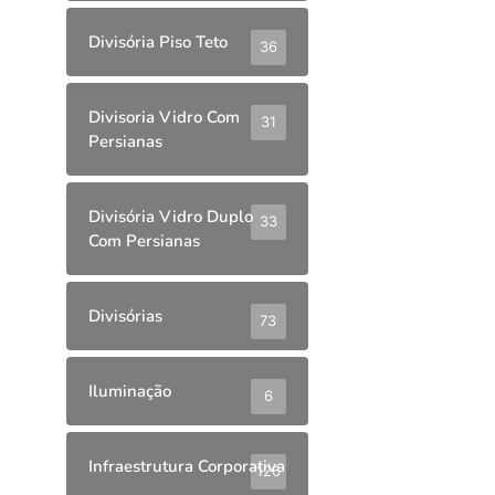
Divisória Piso Teto
36
Divisoria Vidro Com
31
Persianas
Divisória Vidro Duplo
33
Com Persianas
Divisórias
73
Iluminação
6
Infraestrutura Corporativa
126