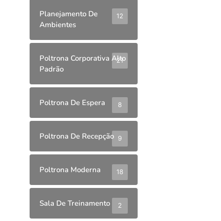
Planejamento De
12
Ambientes
Poltrona Corporativa Alto
21
Padrão
Poltrona De Espera
8
Poltrona De Recepção
9
Poltrona Moderna
18
Sala De Treinamento
2