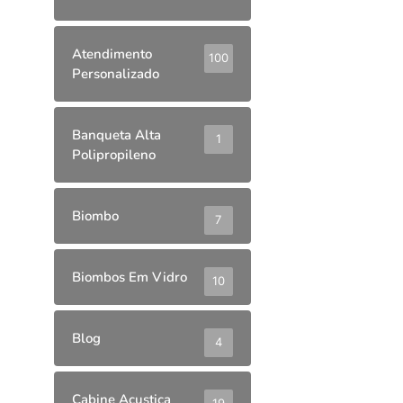
Atendimento
100
Personalizado
Banqueta Alta
1
Polipropileno
Biombo
7
Biombos Em Vidro
10
Blog
4
Cabine Acustica