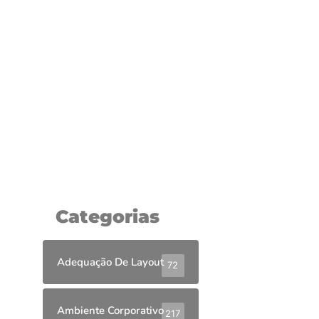
Divisórias de Alto Padrão: Sofisticação,
Privacidade e Eficiência para Ambientes
Corporativos
9 de junho de 2025
Categorias
Adequação De Layout
72
Ambiente Corporativo
217