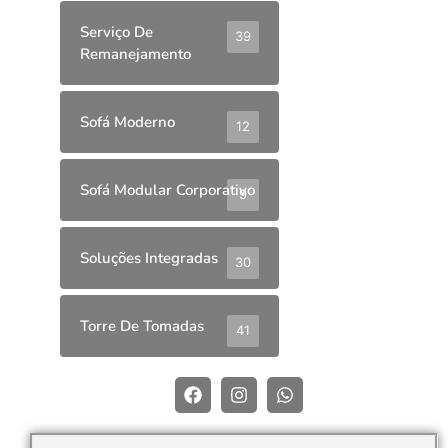
Serviço De
39
Remanejamento
Sofá Moderno
12
Sofá Modular Corporativo
9
Soluções Integradas
30
Torre De Tomadas
41