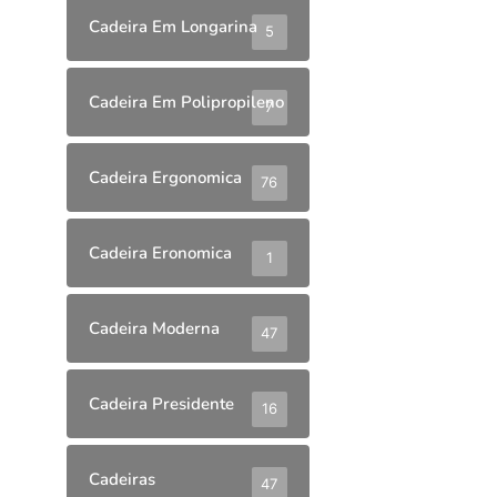
Cadeira Em Longarina
5
Cadeira Em Polipropileno
7
Cadeira Ergonomica
76
Cadeira Eronomica
1
Cadeira Moderna
47
Cadeira Presidente
16
Cadeiras
47