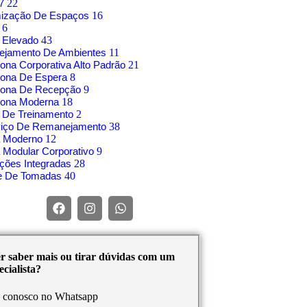
17
22
mização De Espaços
16
o
6
 Elevado
43
nejamento De Ambientes
11
rona Corporativa Alto Padrão
21
rona De Espera
8
trona De Recepção
9
rona Moderna
18
 De Treinamento
2
viço De Remanejamento
38
á Moderno
12
 Modular Corporativo
9
ções Integradas
28
re De Tomadas
40
r saber mais ou tirar dúvidas com um
cialista?
e conosco no Whatsapp