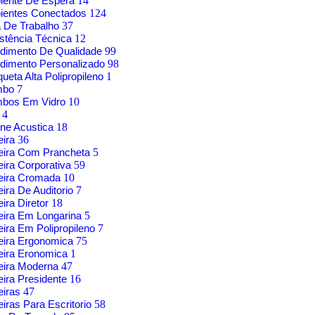
iente De Espera
14
ientes Conectados
124
 De Trabalho
37
stência Técnica
12
dimento De Qualidade
99
dimento Personalizado
98
ueta Alta Polipropileno
1
mbo
7
mbos Em Vidro
10
g
4
ne Acustica
18
eira
36
eira Com Prancheta
5
ira Corporativa
59
eira Cromada
10
ira De Auditorio
7
ira Diretor
18
ira Em Longarina
5
ira Em Polipropileno
7
eira Ergonomica
75
eira Eronomica
1
eira Moderna
47
ira Presidente
16
eiras
47
iras Para Escritorio
58