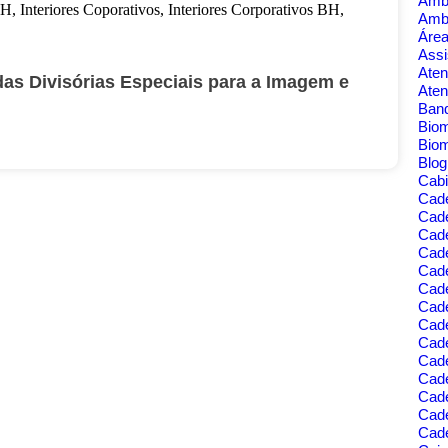
Amb
Amb
Área
Assi
Aten
das Divisórias Especiais para a Imagem e
Aten
Banq
Bio
Bio
Blo
Cabi
Cad
Cad
Cade
Cad
Cade
Cade
Cade
Cade
Cad
Cad
Cad
Cade
Cad
Cade