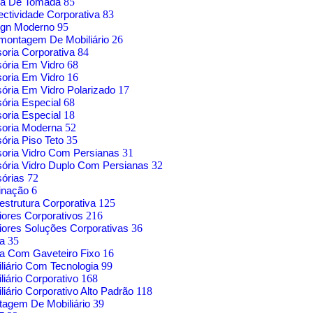
xa De Tomada
85
ctividade Corporativa
83
ign Moderno
95
montagem De Mobiliário
26
soria Corporativa
84
sória Em Vidro
68
soria Em Vidro
16
sória Em Vidro Polarizado
17
sória Especial
68
soria Especial
18
soria Moderna
52
sória Piso Teto
35
soria Vidro Com Persianas
31
sória Vidro Duplo Com Persianas
32
sórias
72
inação
6
aestrutura Corporativa
125
riores Corporativos
216
riores Soluções Corporativas
36
sa
35
a Com Gaveteiro Fixo
16
liário Com Tecnologia
99
liário Corporativo
168
liário Corporativo Alto Padrão
118
agem De Mobiliário
39