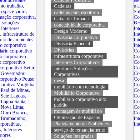
Cadeiras
cadeiras para escritorio
Caixa de Tomada
conectividade corporativa
Design Moderno
Divisoria Corporativa
Divisória Especial
Divisórias
infraestrutura corporativa
Interiores Corporativos
Interiores Soluções
Corporativas
mesa
mobiliário com tecnologia
Mobiliário Corporativo
mobiliário corporativo alto
padrão
montagem de mobiliário
Otimização de Espaços
Planejamento de Ambientes
serviço de remanejamento
Soluções Integradas