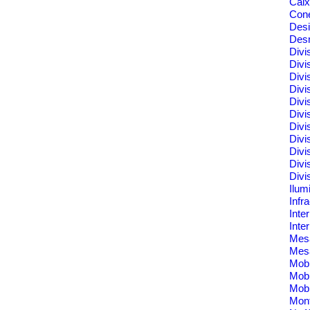
Cai
Cone
Des
Des
Divi
Divi
Divi
Divi
Divi
Divi
Divi
Divi
Divi
Divi
Divi
Ilum
Infr
Inte
Inte
Me
Mes
Mobi
Mobi
Mobi
Mont