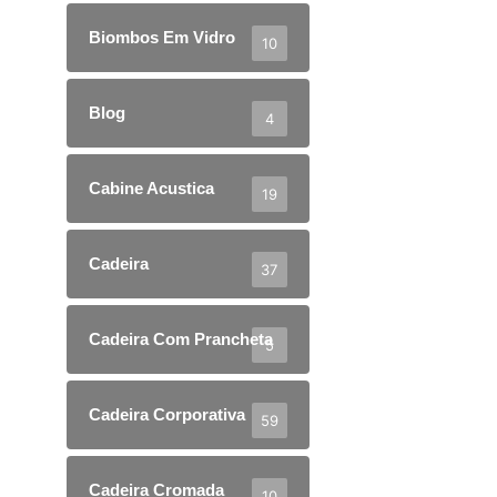
Biombos Em Vidro
10
Blog
4
Cabine Acustica
19
Cadeira
37
Cadeira Com Prancheta
5
Cadeira Corporativa
59
Cadeira Cromada
10