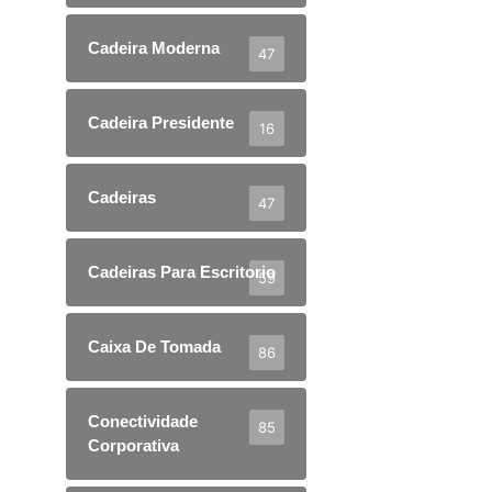
Cadeira Moderna
47
Cadeira Presidente
16
Cadeiras
47
Cadeiras Para Escritorio
59
Caixa De Tomada
86
Conectividade
85
Corporativa