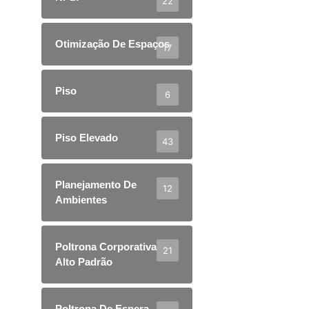
22
Otimização De Espaços
17
Piso
6
Piso Elevado
43
Planejamento De
12
Ambientes
Poltrona Corporativa
21
Alto Padrão
Poltrona De Espera