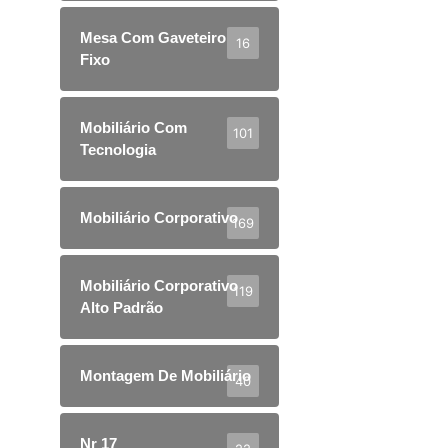
Mesa Com Gaveteiro
16
Fixo
Mobiliário Com
101
Tecnologia
Mobiliário Corporativo
169
Mobiliário Corporativo
119
Alto Padrão
Montagem De Mobiliário
40
Nr 17