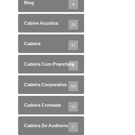
Blog
4
Cabine Acustica
19
Cadeira
37
Cadeira Com Prancheta
5
Cadeira Corporativa
59
Cadeira Cromada
10
Cadeira De Auditorio
7