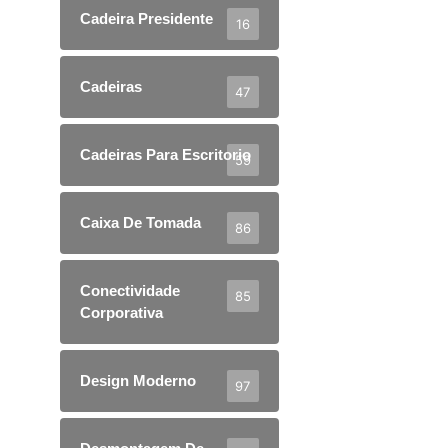
Cadeira Presidente
16
Cadeiras
47
Cadeiras Para Escritorio
59
Caixa De Tomada
86
Conectividade
85
Corporativa
Design Moderno
97