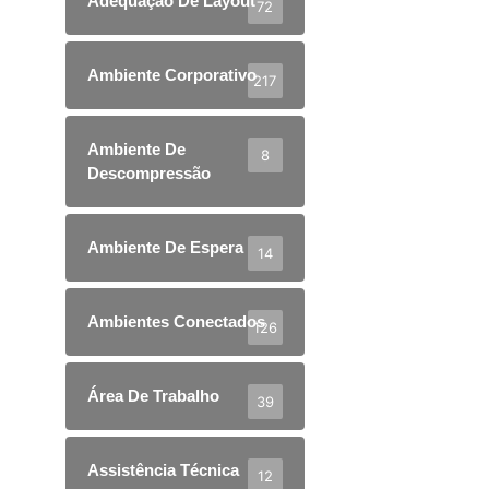
Adequação De Layout
72
Ambiente Corporativo
217
Ambiente De
8
Descompressão
Ambiente De Espera
14
Ambientes Conectados
126
Área De Trabalho
39
Assistência Técnica
12