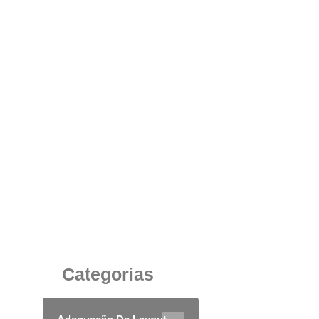
Sofisticação e Conforto: As Vantagens de um
Ambiente de Espera de Alto Padrão para sua
Empresa
4 de outubro de 2025
Categorias