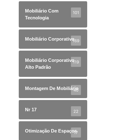
Mobiliário Com
101
Tecnologia
Mobiliário Corporativo
169
Mobiliário Corporativo
119
Alto Padrão
Montagem De Mobiliário
40
Nr 17
22
Otimização De Espaços
17