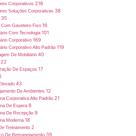
218
iores Corporativos
38
iores Soluções Corporativas
35
a
16
 Com Gaveteiro Fixo
101
iário Com Tecnologia
169
iário Corporativo
119
iário Corporativo Alto Padrão
40
gem De Mobiliário
22
7
17
ização De Espaços
6
43
Elevado
12
jamento De Ambientes
21
ona Corporativa Alto Padrão
8
ona De Espera
9
ona De Recepção
18
ona Moderna
2
De Treinamento
39
iço De Remanejamento