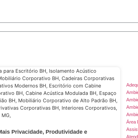
Adeq
Ambie
Ambi
Ambi
Ambi
Área 
Assis
ais Privacidade, Produtividade e
Atend