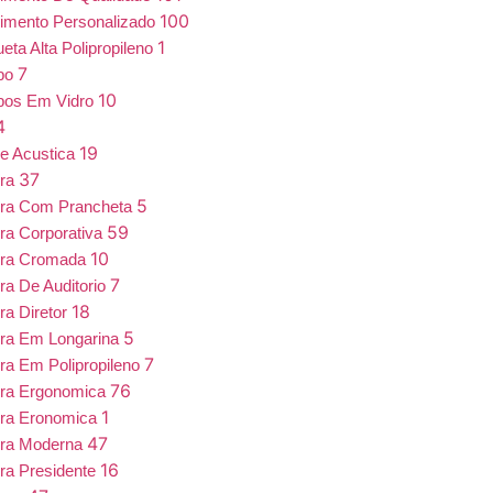
100
imento Personalizado
1
eta Alta Polipropileno
7
bo
10
bos Em Vidro
4
19
e Acustica
37
ira
5
ira Com Prancheta
59
ra Corporativa
10
ira Cromada
7
ra De Auditorio
18
ra Diretor
5
ra Em Longarina
7
ra Em Polipropileno
76
ira Ergonomica
1
ira Eronomica
47
ira Moderna
16
ra Presidente