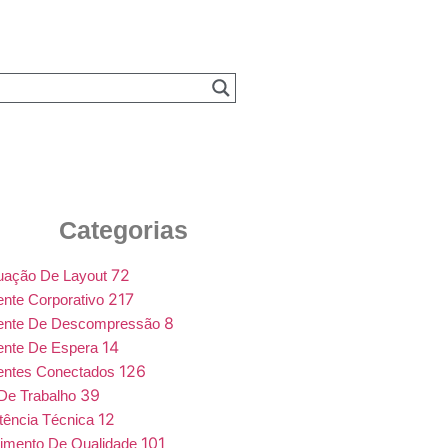
Categorias
72
uação De Layout
217
nte Corporativo
8
ente De Descompressão
14
ente De Espera
126
entes Conectados
39
De Trabalho
12
tência Técnica
101
imento De Qualidade