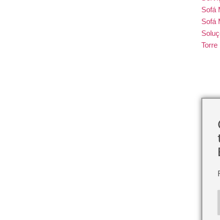
Sofá
Sofá 
Soluç
Torr