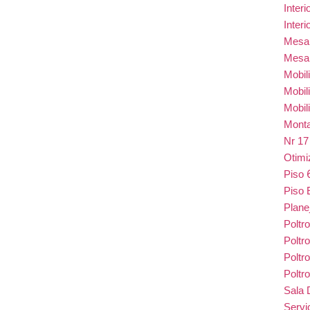
Inter
Inter
Mes
Mesa
Mobil
Mobil
Mobil
Monta
Nr 1
Otim
Piso
Piso 
Plane
Poltr
Poltr
Poltr
Poltr
Sala 
Serv