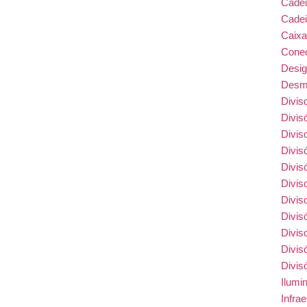
Cade
Cadei
Caix
Conec
Desi
Desmo
Divis
Divis
Divis
Divis
Divis
Divis
Divis
Divis
Divis
Divis
Divis
Ilumi
Infra