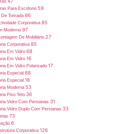
47
iras
59
ras Para Escritorio
86
a De Tomada
85
tividade Corporativa
97
gn Moderno
27
ntagem De Mobiliário
85
oria Corporativa
68
ória Em Vidro
16
oria Em Vidro
17
ória Em Vidro Polarizado
68
ória Especial
18
oria Especial
53
oria Moderna
36
ória Piso Teto
31
oria Vidro Com Persianas
33
ória Vidro Duplo Com Persianas
73
órias
6
nação
126
estrutura Corporativa