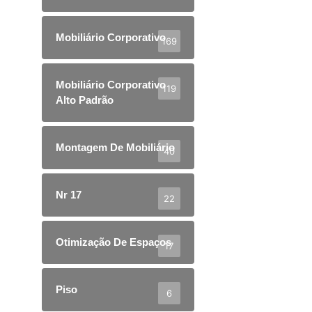
Mobiliário Corporativo
169
Mobiliário Corporativo
119
Alto Padrão
Montagem De Mobiliário
40
Nr 17
22
Otimização De Espaços
17
Piso
6