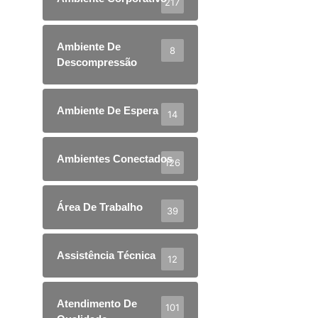
217
Ambiente De
8
Descompressão
Ambiente De Espera
14
Ambientes Conectados
126
Área De Trabalho
39
Assistência Técnica
12
Atendimento De
101