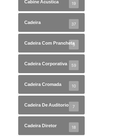
Cabine Acustica
19
Cadeira
37
Cadeira Com Prancheta
5
Cadeira Corporativa
59
Cadeira Cromada
10
Cadeira De Auditorio
7
Cadeira Diretor
18