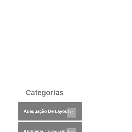
Soluções Inteligentes: Piso Elevado e Caixas
de Tomadas para Escritórios Modernos
23 de maio de 2025
Categorias
Adequação De Layout
72
Ambiente Corporativo