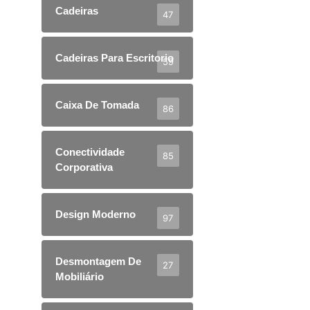
Cadeiras
47
Cadeiras Para Escritorio
59
Caixa De Tomada
86
Conectividade
85
Corporativa
Design Moderno
97
Desmontagem De
27
Mobiliário