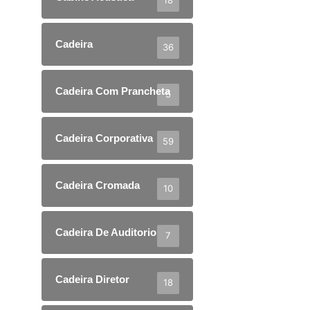
18
Cadeira
36
Cadeira Com Prancheta
5
Cadeira Corporativa
59
Cadeira Cromada
10
Cadeira De Auditorio
7
Cadeira Diretor
18