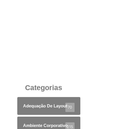
A Importância das Mesas Plataforma e
Armários no Ambiente Corporativo da Sua
Empresa
25 de julho de 2025
Categorias
Adequação De Layout
70
Ambiente Corporativo
215