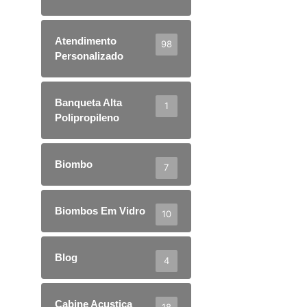
Atendimento
98
Personalizado
Banqueta Alta
1
Polipropileno
Biombo
7
Biombos Em Vidro
10
Blog
4
Cabine Acustica