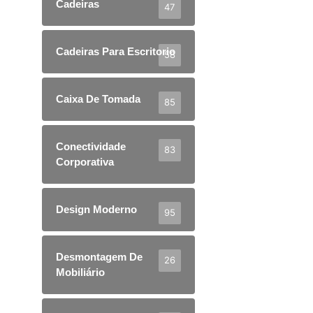
Cadeiras
47
Cadeiras Para Escritorio
58
Caixa De Tomada
85
Conectividade
83
Corporativa
Design Moderno
95
Desmontagem De
26
Mobiliário