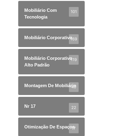
Mobiliário Com
101
Tecnologia
Mobiliário Corporativo
169
Mobiliário Corporativo
119
Alto Padrão
Montagem De Mobiliário
40
Nr 17
22
Otimização De Espaços
17