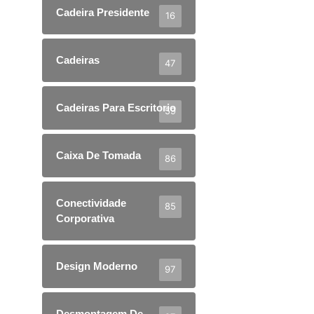
Cadeira Presidente
16
Cadeiras
47
Cadeiras Para Escritorio
59
Caixa De Tomada
86
Conectividade
85
Corporativa
Design Moderno
97
Desmontagem De