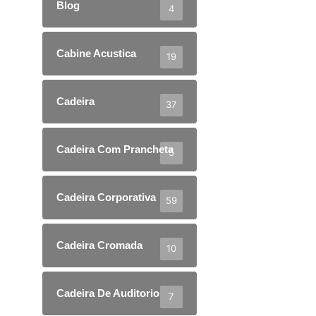
Blog
4
Cabine Acustica
19
Cadeira
37
Cadeira Com Prancheta
5
Cadeira Corporativa
59
Cadeira Cromada
10
Cadeira De Auditorio
7