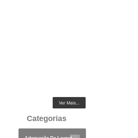
Os Benefícios do Ambiente de Trabalho
Equipado com Mobiliário Corporativo Moderno
e Funcional
14 de julho de 2026
Ver Mais...
Categorias
Adequação De Layout