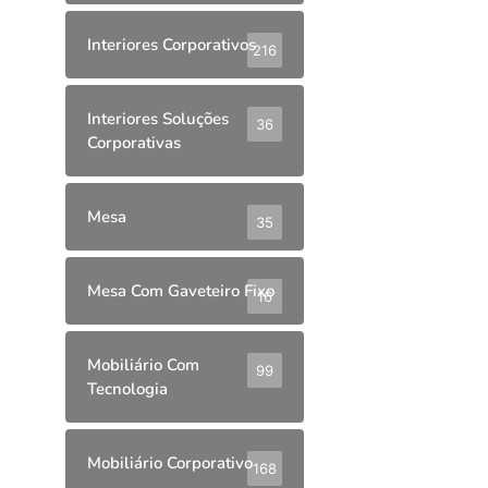
Interiores Corporativos
216
Interiores Soluções
36
Corporativas
Mesa
35
Mesa Com Gaveteiro Fixo
16
Mobiliário Com
99
Tecnologia
Mobiliário Corporativo
168