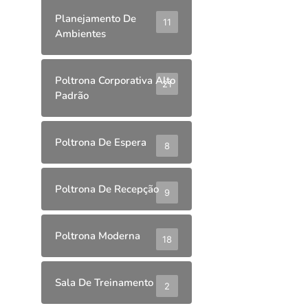
Planejamento De
11
Ambientes
Poltrona Corporativa Alto
21
Padrão
Poltrona De Espera
8
Poltrona De Recepção
9
Poltrona Moderna
18
Sala De Treinamento
2