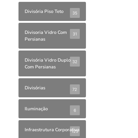
Divisória Piso Teto
35
Divisoria Vidro Com
31
Persianas
Divisória Vidro Duplo
32
Com Persianas
Divisórias
72
Iluminação
6
Infraestrutura Corporativa
125