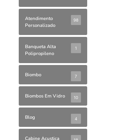
Atendimento
98
Personalizado
Banqueta Alta
1
Polipropileno
Biombo
7
Biombos Em Vidro
10
Blog
4
Cabine Acustica
18