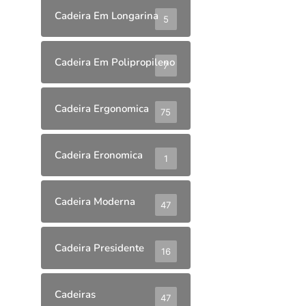
Cadeira Em Longarina
5
Cadeira Em Polipropileno
7
Cadeira Ergonomica
75
Cadeira Eronomica
1
Cadeira Moderna
47
Cadeira Presidente
16
Cadeiras
47