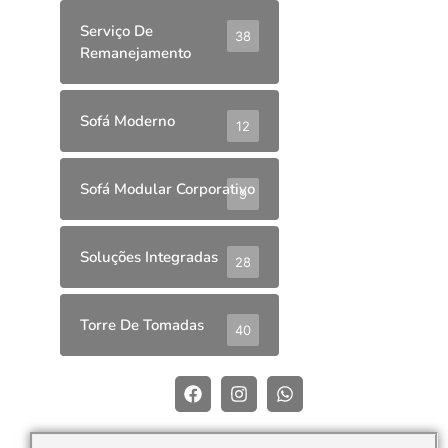
Serviço De
38
Remanejamento
Sofá Moderno
12
Sofá Modular Corporativo
9
Soluções Integradas
28
Torre De Tomadas
40