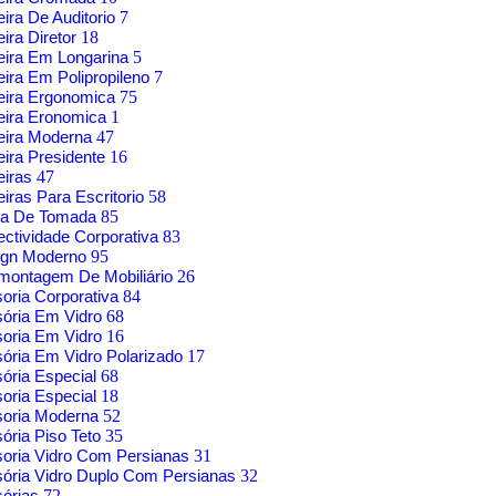
ira De Auditorio
7
ira Diretor
18
ira Em Longarina
5
ira Em Polipropileno
7
eira Ergonomica
75
eira Eronomica
1
eira Moderna
47
ira Presidente
16
eiras
47
iras Para Escritorio
58
xa De Tomada
85
ctividade Corporativa
83
ign Moderno
95
montagem De Mobiliário
26
soria Corporativa
84
sória Em Vidro
68
soria Em Vidro
16
sória Em Vidro Polarizado
17
sória Especial
68
soria Especial
18
soria Moderna
52
sória Piso Teto
35
soria Vidro Com Persianas
31
sória Vidro Duplo Com Persianas
32
sórias
72