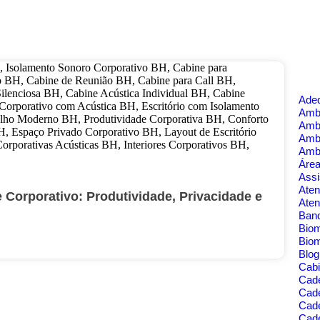
Ade
Ambi
Amb
Amb
Amb
Área
Assi
Aten
Corporativo: Produtividade, Privacidade e
Aten
Banq
Bio
Bio
Blo
Cabi
Cad
Cad
Cade
Cad