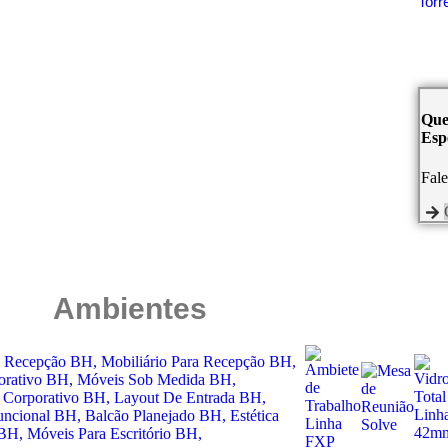
Tor
Que
Espe
Fal
Ambientes