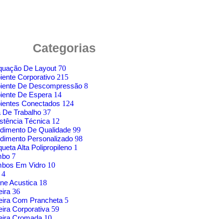
Categorias
quação De Layout
70
ente Corporativo
215
iente De Descompressão
8
iente De Espera
14
ientes Conectados
124
 De Trabalho
37
stência Técnica
12
dimento De Qualidade
99
dimento Personalizado
98
ueta Alta Polipropileno
1
mbo
7
mbos Em Vidro
10
g
4
ne Acustica
18
eira
36
eira Com Prancheta
5
ira Corporativa
59
eira Cromada
10