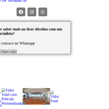
re De Tomadas
40
r saber mais ou tirar dúvidas com um
cialista?
e conosco no Whatsapp
Clique aqui