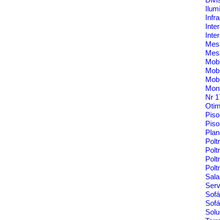
Ilum
Infr
Inte
Inte
Me
Mes
Mobi
Mobi
Mobi
Mont
Nr 
Oti
Pis
Piso
Pla
Polt
Polt
Pol
Polt
Sala
Ser
Sof
Sofá
Solu