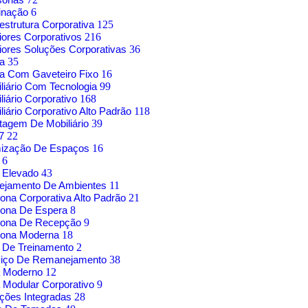
inação
6
aestrutura Corporativa
125
riores Corporativos
216
riores Soluções Corporativas
36
sa
35
a Com Gaveteiro Fixo
16
liário Com Tecnologia
99
liário Corporativo
168
liário Corporativo Alto Padrão
118
agem De Mobiliário
39
17
22
mização De Espaços
16
o
6
 Elevado
43
nejamento De Ambientes
11
rona Corporativa Alto Padrão
21
rona De Espera
8
trona De Recepção
9
rona Moderna
18
 De Treinamento
2
viço De Remanejamento
38
á Moderno
12
 Modular Corporativo
9
ções Integradas
28