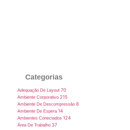
LLZ Garantidora e Interiores Soluções
Corporativas e Mobiliário LTDA: Uma Parceria
de Sucesso
20 de janeiro de 2026
Categorias
70
Adequação De Layout
215
Ambiente Corporativo
8
Ambiente De Descompressão
14
Ambiente De Espera
124
Ambientes Conectados
37
Área De Trabalho