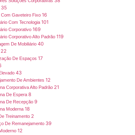
38
iores Soluções Corporativas
35
a
16
 Com Gaveteiro Fixo
101
iário Com Tecnologia
169
iário Corporativo
119
iário Corporativo Alto Padrão
40
gem De Mobiliário
22
7
17
ização De Espaços
6
43
Elevado
12
jamento De Ambientes
21
ona Corporativa Alto Padrão
8
ona De Espera
9
ona De Recepção
18
ona Moderna
2
De Treinamento
39
iço De Remanejamento
12
 Moderno