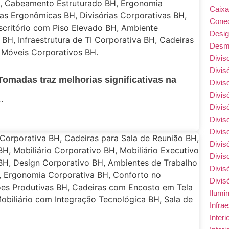
Caix
Conec
Desi
Desmo
Divis
Divis
Tomadas traz melhorias significativas na
Divis
Divis
…
Divis
Divis
Divis
Divis
Divis
Divis
Divis
Ilumi
Infra
Inter