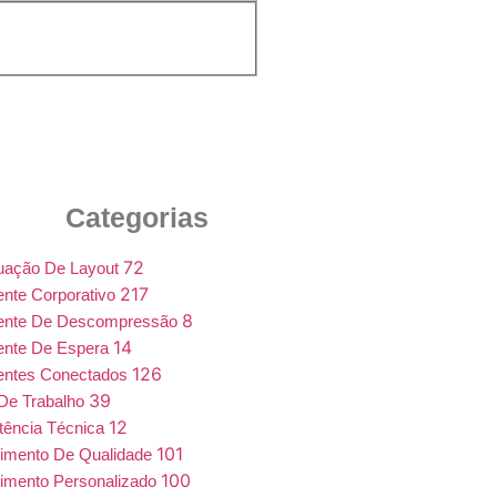
Categorias
72
uação De Layout
217
nte Corporativo
8
ente De Descompressão
14
ente De Espera
126
entes Conectados
39
De Trabalho
12
tência Técnica
101
imento De Qualidade
100
imento Personalizado