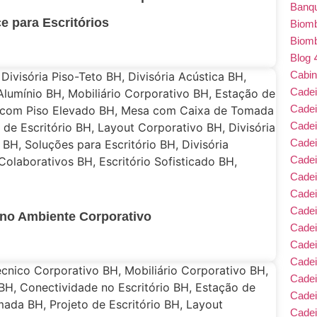
Banqu
e para Escritórios
Biom
Biom
Blog
Cabin
Cade
Cade
Cadei
Cade
Cadei
Cadei
Cadei
Cadei
o no Ambiente Corporativo
Cade
Cade
Cade
Cadei
Cade
Cadei