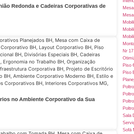
Inter
ião Redonda e Cadeiras Corporativas de
Mes
Mesa
Mobil
Mobil
Mobil
Monta
Nr 1
Otim
Piso
Piso 
Plane
Poltr
Poltr
rios no Ambiente Corporativo da Sua
Poltr
Poltr
Sala 
Serv
Sofá