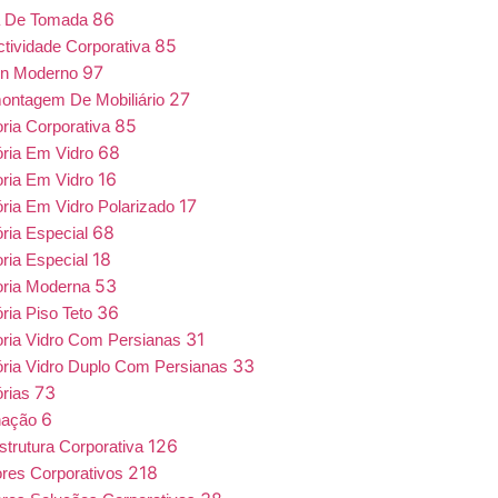
86
a De Tomada
85
tividade Corporativa
97
gn Moderno
27
ntagem De Mobiliário
85
oria Corporativa
68
ória Em Vidro
16
oria Em Vidro
17
ória Em Vidro Polarizado
68
ória Especial
18
oria Especial
53
oria Moderna
36
ória Piso Teto
31
oria Vidro Com Persianas
33
ória Vidro Duplo Com Persianas
73
órias
6
nação
126
estrutura Corporativa
218
iores Corporativos