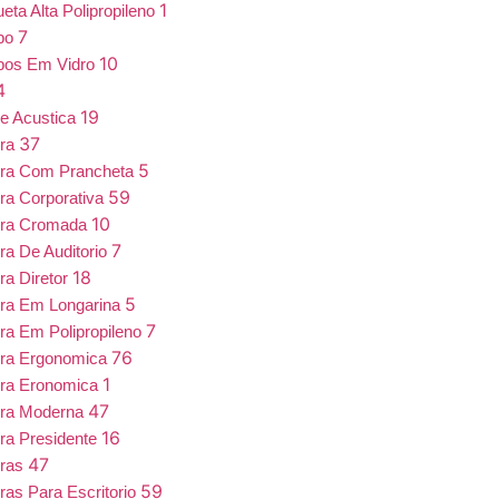
1
eta Alta Polipropileno
7
bo
10
bos Em Vidro
4
19
e Acustica
37
ira
5
ira Com Prancheta
59
ra Corporativa
10
ira Cromada
7
ra De Auditorio
18
ra Diretor
5
ra Em Longarina
7
ra Em Polipropileno
76
ira Ergonomica
1
ira Eronomica
47
ira Moderna
16
ra Presidente
47
iras
59
ras Para Escritorio