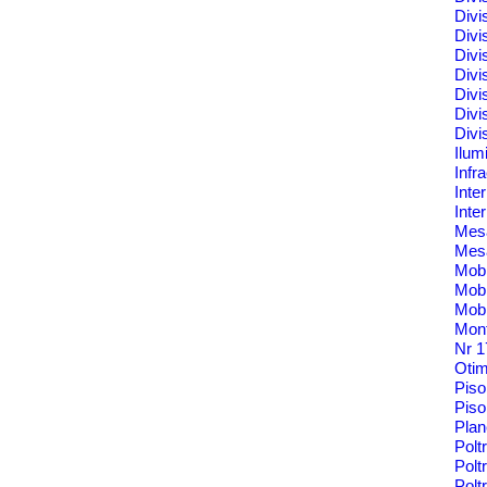
Divi
Divi
Divi
Divi
Divi
Divi
Divi
Ilum
Infr
Inte
Inte
Me
Mes
Mobi
Mobi
Mobi
Mont
Nr 
Oti
Pis
Piso
Pla
Polt
Polt
Pol