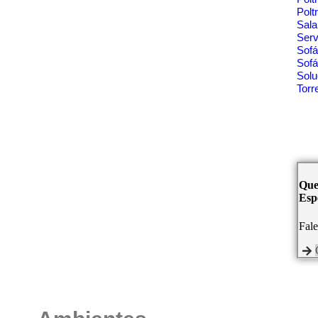
Polt
Sala
Ser
Sof
Sofá
Solu
Tor
Que
Espe
Fal