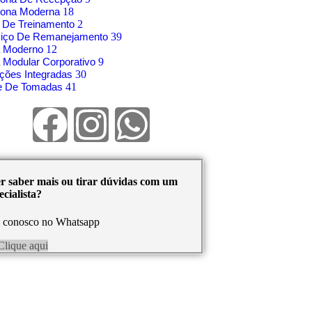
rona Moderna
18
 De Treinamento
2
viço De Remanejamento
39
á Moderno
12
 Modular Corporativo
9
ções Integradas
30
re De Tomadas
41
r saber mais ou tirar dúvidas com um
cialista?
e conosco no Whatsapp
Clique aqui