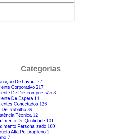
Categorias
quação De Layout
72
ente Corporativo
217
iente De Descompressão
8
iente De Espera
14
ientes Conectados
126
 De Trabalho
39
stência Técnica
12
dimento De Qualidade
101
dimento Personalizado
100
ueta Alta Polipropileno
1
mbo
7