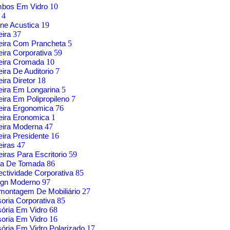
mbos Em Vidro
10
g
4
ne Acustica
19
eira
37
eira Com Prancheta
5
ira Corporativa
59
eira Cromada
10
ira De Auditorio
7
ira Diretor
18
ira Em Longarina
5
ira Em Polipropileno
7
eira Ergonomica
76
eira Eronomica
1
eira Moderna
47
ira Presidente
16
eiras
47
iras Para Escritorio
59
xa De Tomada
86
ctividade Corporativa
85
ign Moderno
97
montagem De Mobiliário
27
soria Corporativa
85
sória Em Vidro
68
soria Em Vidro
16
sória Em Vidro Polarizado
17