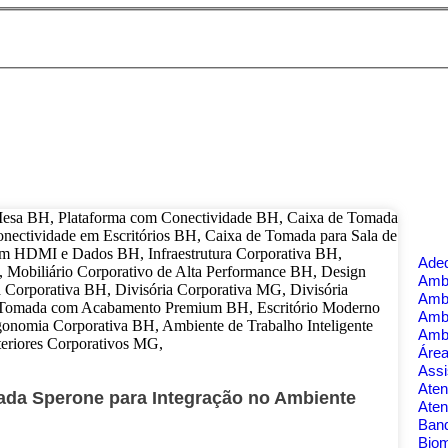
Ade
Ambi
Amb
Amb
Amb
Área
Assi
Aten
ada Sperone para Integração no Ambiente
Aten
Banq
Bio