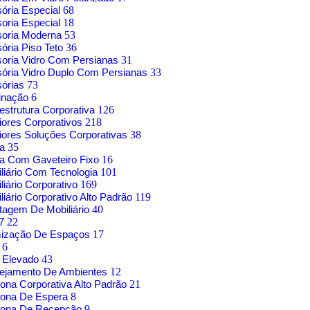
sória Especial
68
soria Especial
18
soria Moderna
53
sória Piso Teto
36
soria Vidro Com Persianas
31
sória Vidro Duplo Com Persianas
33
sórias
73
inação
6
aestrutura Corporativa
126
riores Corporativos
218
riores Soluções Corporativas
38
sa
35
a Com Gaveteiro Fixo
16
liário Com Tecnologia
101
liário Corporativo
169
liário Corporativo Alto Padrão
119
agem De Mobiliário
40
17
22
mização De Espaços
17
o
6
 Elevado
43
nejamento De Ambientes
12
rona Corporativa Alto Padrão
21
rona De Espera
8
trona De Recepção
9