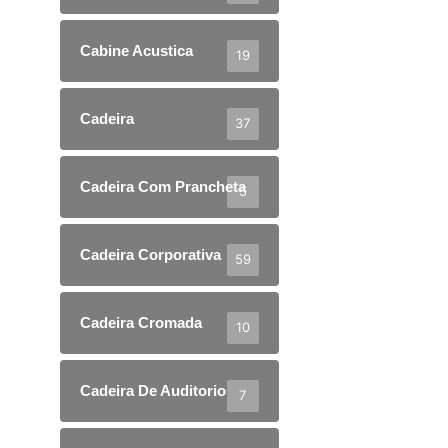
Cabine Acustica
19
Cadeira
37
Cadeira Com Prancheta
5
Cadeira Corporativa
59
Cadeira Cromada
10
Cadeira De Auditorio
7