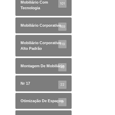
Mobiliário Com
101
Tecnologia
Mobiliário Corporativo
169
Mobiliário Corporativo
119
Alto Padrão
Montagem De Mobiliário
40
Nr 17
22
Otimização De Espaços
17