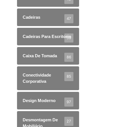
Cadeiras
47
Cadeiras Para Escritorio
59
Caixa De Tomada
86
Conectividade
85
Corporativa
Design Moderno
97
Desmontagem De
27
Mobiliário