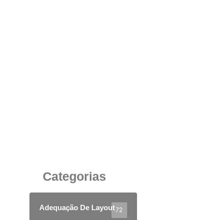
Vantagens de um Espaço Aconchegante e
Funcional com Banquetas Altas para
Descompressão no Ambiente Corporativo
8 de agosto de 2025
Categorias
Adequação De Layout
72