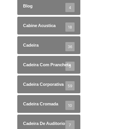
Blog
4
Cabine Acustica
18
Cadeira
36
Cadeira Com Prancheta
5
Cadeira Corporativa
59
Cadeira Cromada
10
Cadeira De Auditorio
7