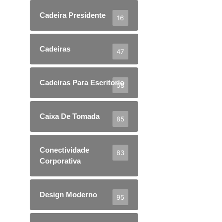
Cadeira Presidente
16
Cadeiras
47
Cadeiras Para Escritorio
58
Caixa De Tomada
85
Conectividade
83
Corporativa
Design Moderno
95