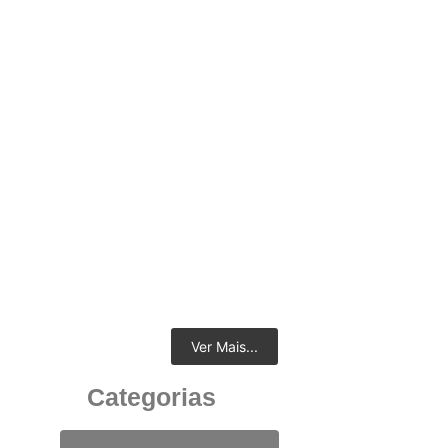
Como a Escolha Certa de uma Mesa de
Reunião Redonda e Cadeiras Corporativas de
Alto Padrão Pode Fazer a Diferença…
29 de julho de 2025
Ver Mais...
Categorias