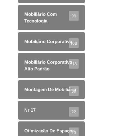
Mobiliário Com
99
Tecnologia
Mobiliário Corporativo
168
Mobiliário Corporativo
118
Alto Padrão
Montagem De Mobiliário
39
Nr 17
22
Otimização De Espaços
16