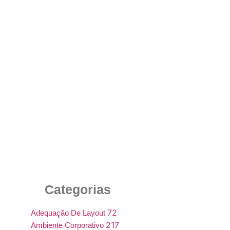
A Importância da Escolha do Mobiliário
Corporativo Moderno para Seu Ambiente de
Trabalho
5 de agosto de 2025
Categorias
72
Adequação De Layout
217
Ambiente Corporativo