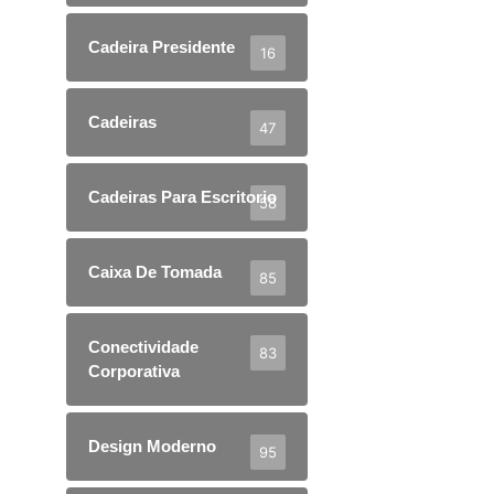
Cadeira Presidente
16
Cadeiras
47
Cadeiras Para Escritorio
58
Caixa De Tomada
85
Conectividade
83
Corporativa
Design Moderno
95