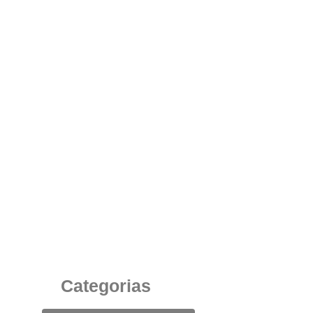
ABMH Escolhe Mobiliário Moderno e Cadeiras
Ergonômicas para o Ambiente de Trabalho dos
Colaboradores
1 de agosto de 2025
Categorias