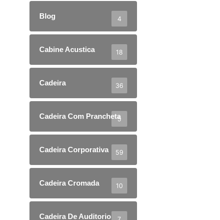
Blog
4
Cabine Acustica
18
Cadeira
36
Cadeira Com Prancheta
5
Cadeira Corporativa
59
Cadeira Cromada
10
Cadeira De Auditorio
7