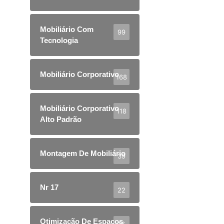
Mobiliário Com
99
Tecnologia
Mobiliário Corporativo
168
Mobiliário Corporativo
118
Alto Padrão
Montagem De Mobiliário
39
Nr 17
22
Otimização De Espaços
16