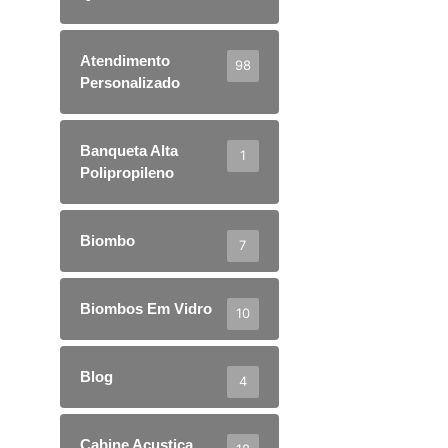
Atendimento
98
Personalizado
Banqueta Alta
1
Polipropileno
Biombo
7
Biombos Em Vidro
10
Blog
4
Cabine Acustica