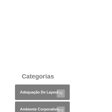
Como Escolher um Balcão de Recepção da
Empresa
11 de junho de 2025
Categorias
Adequação De Layout
70
Ambiente Corporativo
215