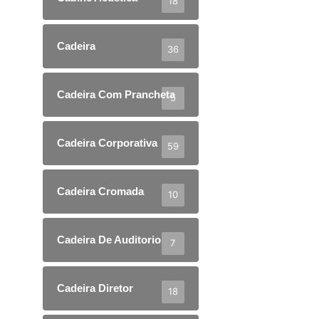
18
Cadeira
36
Cadeira Com Prancheta
5
Cadeira Corporativa
59
Cadeira Cromada
10
Cadeira De Auditorio
7
Cadeira Diretor
18