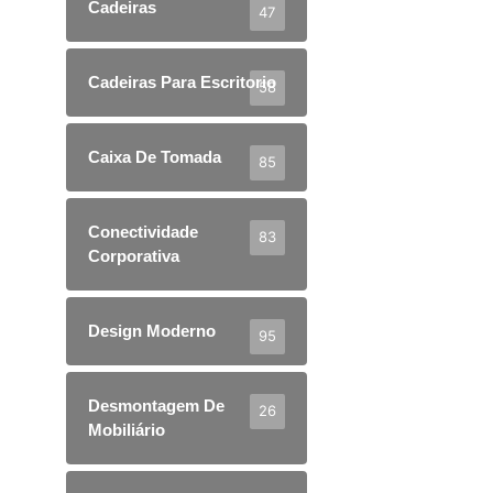
Cadeiras
47
Cadeiras Para Escritorio
58
Caixa De Tomada
85
Conectividade
83
Corporativa
Design Moderno
95
Desmontagem De
26
Mobiliário