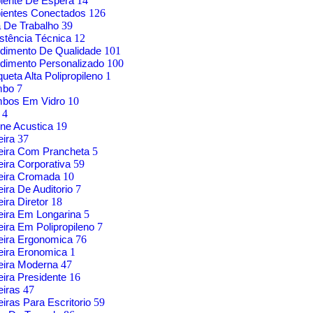
iente De Espera
14
ientes Conectados
126
 De Trabalho
39
stência Técnica
12
dimento De Qualidade
101
dimento Personalizado
100
ueta Alta Polipropileno
1
mbo
7
mbos Em Vidro
10
g
4
ne Acustica
19
eira
37
eira Com Prancheta
5
ira Corporativa
59
eira Cromada
10
ira De Auditorio
7
ira Diretor
18
ira Em Longarina
5
ira Em Polipropileno
7
eira Ergonomica
76
eira Eronomica
1
eira Moderna
47
ira Presidente
16
eiras
47
iras Para Escritorio
59