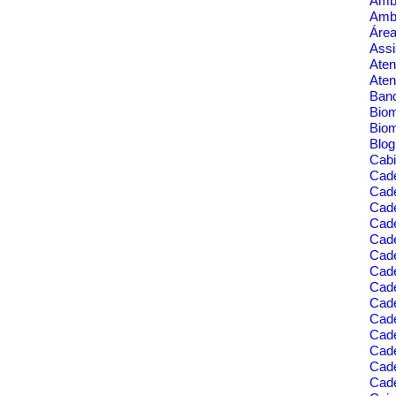
Amb
Amb
a de Cabeamentos para o Ambiente
Área
Assi
Aten
Aten
Banq
Bio
Bio
Blo
Cabi
Cad
Cad
Cade
Cad
Cade
Cade
Cade
Cade
Cad
Cad
Cad
Cade
Cad
Cade