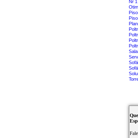
Nr 
Oti
Pis
Piso
Pla
Polt
Polt
Pol
Polt
Sala
Ser
Sof
Sofá
Solu
Tor
Que
Espe
Fal