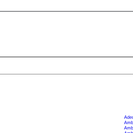
Ade
Ambi
Amb