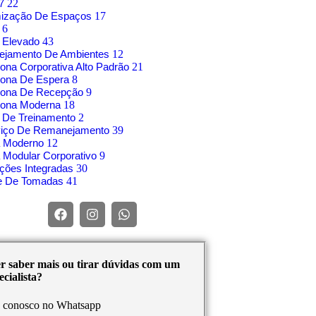
17
22
mização De Espaços
17
o
6
 Elevado
43
nejamento De Ambientes
12
rona Corporativa Alto Padrão
21
rona De Espera
8
trona De Recepção
9
rona Moderna
18
 De Treinamento
2
viço De Remanejamento
39
á Moderno
12
 Modular Corporativo
9
ções Integradas
30
re De Tomadas
41
r saber mais ou tirar dúvidas com um
cialista?
e conosco no Whatsapp