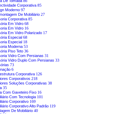
xa De Tomada
86
ctividade Corporativa
85
ign Moderno
97
montagem De Mobiliário
27
soria Corporativa
85
sória Em Vidro
68
soria Em Vidro
16
sória Em Vidro Polarizado
17
sória Especial
68
soria Especial
18
soria Moderna
53
sória Piso Teto
36
soria Vidro Com Persianas
31
sória Vidro Duplo Com Persianas
33
sórias
73
inação
6
aestrutura Corporativa
126
riores Corporativos
218
riores Soluções Corporativas
38
sa
35
a Com Gaveteiro Fixo
16
liário Com Tecnologia
101
liário Corporativo
169
liário Corporativo Alto Padrão
119
agem De Mobiliário
40