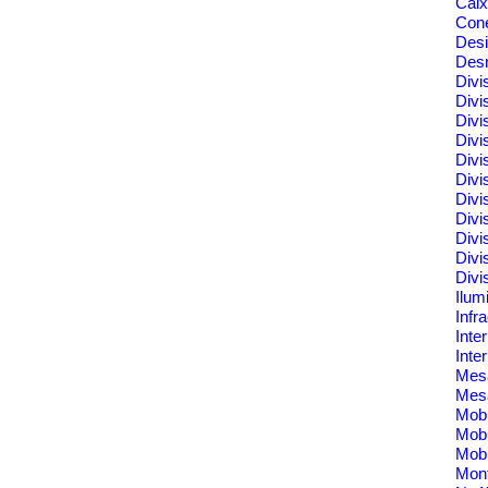
Cai
Cone
Des
Des
Divi
Divi
Divi
Divi
Divi
Divi
Divi
Divi
Divi
Divi
Divi
Ilum
Infr
Inte
Inte
Me
Mes
Mobi
Mobi
Mobi
Mont