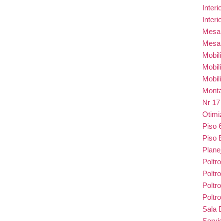
Inter
Inter
Mes
Mesa
Mobil
Mobil
Mobil
Monta
Nr 1
Otim
Piso
Piso 
Plane
Poltr
Poltr
Poltr
Poltr
Sala 
Serv