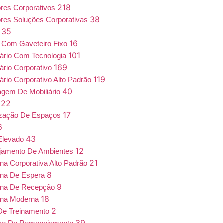
218
iores Corporativos
38
iores Soluções Corporativas
35
a
16
 Com Gaveteiro Fixo
101
iário Com Tecnologia
169
iário Corporativo
119
iário Corporativo Alto Padrão
40
gem De Mobiliário
22
7
17
ização De Espaços
6
43
Elevado
12
jamento De Ambientes
21
ona Corporativa Alto Padrão
8
ona De Espera
9
ona De Recepção
18
ona Moderna
2
De Treinamento
39
iço De Remanejamento