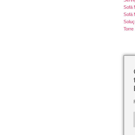
Sofá
Sofá 
Soluç
Torr