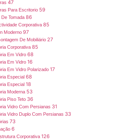
47
iras
59
ras Para Escritorio
86
a De Tomada
85
tividade Corporativa
97
gn Moderno
27
ntagem De Mobiliário
85
oria Corporativa
68
ória Em Vidro
16
oria Em Vidro
17
ória Em Vidro Polarizado
68
ória Especial
18
oria Especial
53
oria Moderna
36
ória Piso Teto
31
oria Vidro Com Persianas
33
ória Vidro Duplo Com Persianas
73
órias
6
nação
126
estrutura Corporativa