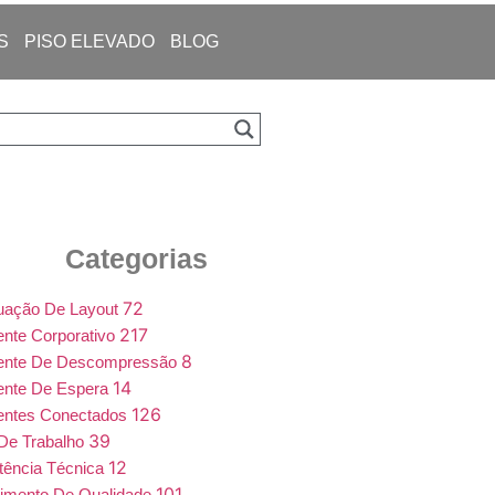
S
PISO ELEVADO
BLOG
Categorias
72
uação De Layout
217
nte Corporativo
8
ente De Descompressão
14
ente De Espera
126
entes Conectados
39
De Trabalho
12
tência Técnica
101
imento De Qualidade