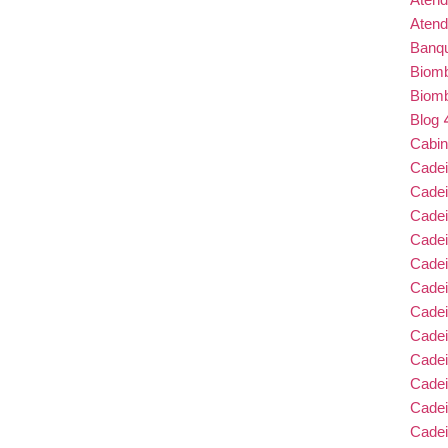
Atend
Banqu
Biom
Biom
Blog
o de Ambientes Corporativos: Mão de Obra
Cabin
s em Realidade
Cade
Cade
Cadei
Cade
mobiliário corporativo
Cadei
Cadei
Cadei
Cadei
Cade
Cade
Cade
Cadei