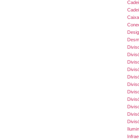
Cade
Cadei
Caix
Conec
Desi
Desmo
Divis
Divis
Divis
Divis
Divis
Divis
Divis
Divis
Divis
Divis
Divis
Ilumi
Infra