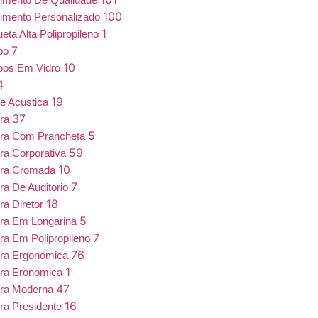
100
imento Personalizado
1
eta Alta Polipropileno
7
bo
10
bos Em Vidro
4
19
e Acustica
37
ira
5
ira Com Prancheta
59
ra Corporativa
10
ira Cromada
7
ra De Auditorio
18
ra Diretor
5
ra Em Longarina
7
ra Em Polipropileno
76
ira Ergonomica
1
ira Eronomica
47
ira Moderna
16
ra Presidente