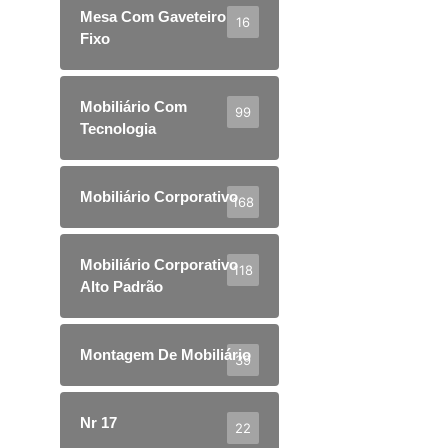
Mesa Com Gaveteiro
16
Fixo
Mobiliário Com
99
Tecnologia
Mobiliário Corporativo
168
Mobiliário Corporativo
118
Alto Padrão
Montagem De Mobiliário
39
Nr 17
22