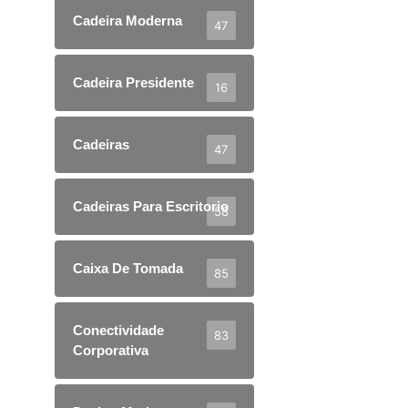
Cadeira Moderna
47
Cadeira Presidente
16
Cadeiras
47
Cadeiras Para Escritorio
58
Caixa De Tomada
85
Conectividade
83
Corporativa