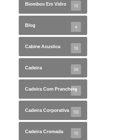
Biombos Em Vidro
10
Blog
4
Cabine Acustica
18
Cadeira
36
Cadeira Com Prancheta
5
Cadeira Corporativa
59
Cadeira Cromada
10