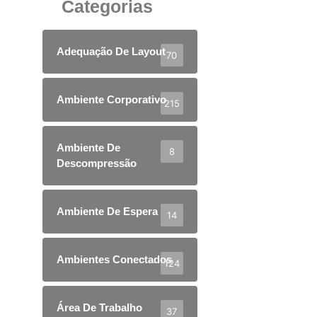
Categorias
Adequação De Layout
70
Ambiente Corporativo
215
Ambiente De
8
Descompressão
Ambiente De Espera
14
Ambientes Conectados
124
Área De Trabalho
37