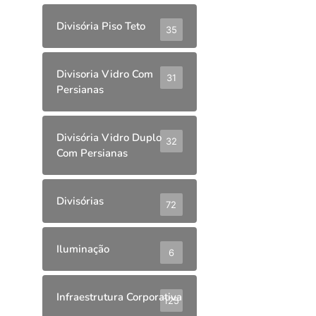
Divisória Piso Teto
35
Divisoria Vidro Com
31
Persianas
Divisória Vidro Duplo
32
Com Persianas
Divisórias
72
Iluminação
6
Infraestrutura Corporativa
125