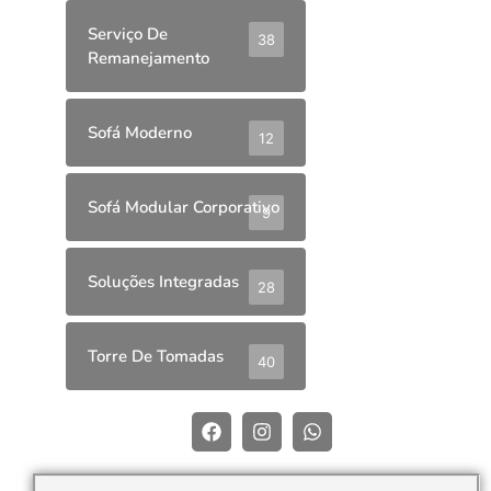
Serviço De
38
Remanejamento
Sofá Moderno
12
Sofá Modular Corporativo
9
Soluções Integradas
28
Torre De Tomadas
40