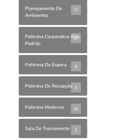
Planejamento De
11
Ambientes
Poltrona Corporativa Alto
21
Padrão
Poltrona De Espera
8
Poltrona De Recepção
9
Poltrona Moderna
18
Sala De Treinamento
2