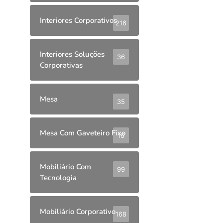
Interiores Corporativos
216
Interiores Soluções
36
Corporativas
Mesa
35
Mesa Com Gaveteiro Fixo
16
Mobiliário Com
99
Tecnologia
Mobiliário Corporativo
168