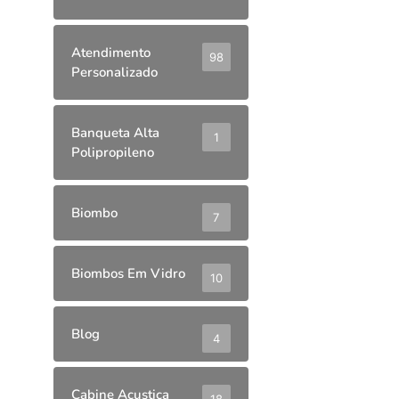
Atendimento
98
Personalizado
Banqueta Alta
1
Polipropileno
Biombo
7
Biombos Em Vidro
10
Blog
4
Cabine Acustica
18