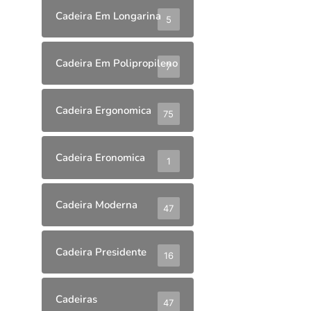
Cadeira Em Longarina
5
Cadeira Em Polipropileno
7
Cadeira Ergonomica
75
Cadeira Eronomica
1
Cadeira Moderna
47
Cadeira Presidente
16
Cadeiras
47