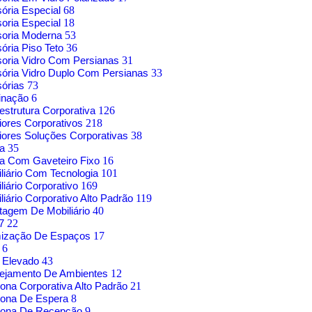
sória Especial
68
soria Especial
18
soria Moderna
53
sória Piso Teto
36
soria Vidro Com Persianas
31
sória Vidro Duplo Com Persianas
33
sórias
73
inação
6
aestrutura Corporativa
126
riores Corporativos
218
riores Soluções Corporativas
38
sa
35
a Com Gaveteiro Fixo
16
liário Com Tecnologia
101
liário Corporativo
169
liário Corporativo Alto Padrão
119
agem De Mobiliário
40
17
22
mização De Espaços
17
o
6
 Elevado
43
nejamento De Ambientes
12
rona Corporativa Alto Padrão
21
rona De Espera
8
trona De Recepção
9