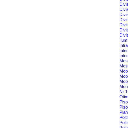
Divi
Divi
Divi
Divi
Divi
Divi
Divi
Ilum
Infr
Inte
Inte
Me
Mes
Mobi
Mobi
Mobi
Mont
Nr 
Oti
Pis
Piso
Pla
Polt
Polt
Pol