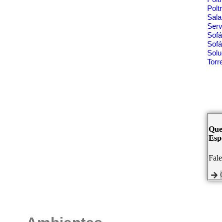
Polt
Sala
Ser
Sof
Sofá
Solu
Tor
Que
Espe
Fal