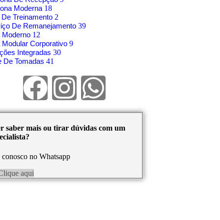
rona Moderna
18
 De Treinamento
2
viço De Remanejamento
39
á Moderno
12
 Modular Corporativo
9
ções Integradas
30
re De Tomadas
41
r saber mais ou tirar dúvidas com um
cialista?
e conosco no Whatsapp
Clique aqui