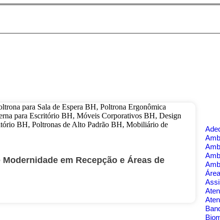
Ade
Ambi
Amb
Amb
 e Modernidade em Recepção e Áreas de
Amb
Área
Assi
Aten
Aten
Banq
Bio