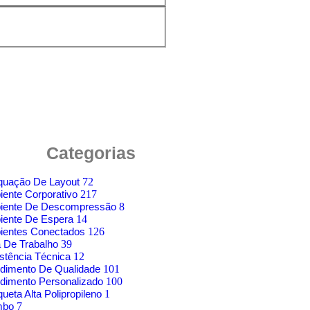
Categorias
quação De Layout
72
ente Corporativo
217
iente De Descompressão
8
iente De Espera
14
ientes Conectados
126
 De Trabalho
39
stência Técnica
12
dimento De Qualidade
101
dimento Personalizado
100
ueta Alta Polipropileno
1
mbo
7