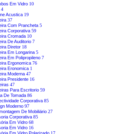
mbos Em Vidro
10
g
4
ne Acustica
19
eira
37
eira Com Prancheta
5
ira Corporativa
59
eira Cromada
10
ira De Auditorio
7
ira Diretor
18
ira Em Longarina
5
ira Em Polipropileno
7
eira Ergonomica
76
eira Eronomica
1
eira Moderna
47
ira Presidente
16
eiras
47
iras Para Escritorio
59
xa De Tomada
86
ctividade Corporativa
85
ign Moderno
97
montagem De Mobiliário
27
soria Corporativa
85
sória Em Vidro
68
soria Em Vidro
16
sória Em Vidro Polarizado
17