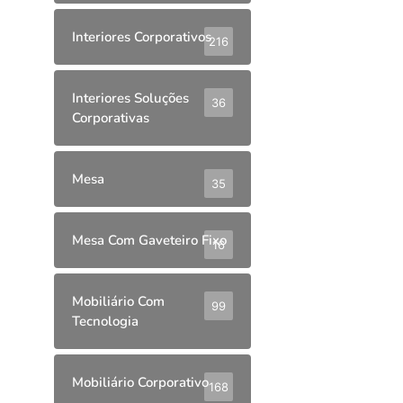
Interiores Corporativos
216
Interiores Soluções
36
Corporativas
Mesa
35
Mesa Com Gaveteiro Fixo
16
Mobiliário Com
99
Tecnologia
Mobiliário Corporativo
168