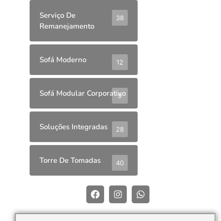
Serviço De
38
Remanejamento
Sofá Moderno
12
Sofá Modular Corporativo
9
Soluções Integradas
28
Torre De Tomadas
40