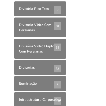
Divisória Piso Teto
35
Divisoria Vidro Com
31
Persianas
Divisória Vidro Duplo
32
Com Persianas
Divisórias
72
Iluminação
6
Infraestrutura Corporativa
125