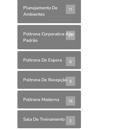
Planejamento De
11
Ambientes
Poltrona Corporativa Alto
21
Padrão
Poltrona De Espera
8
Poltrona De Recepção
9
Poltrona Moderna
18
Sala De Treinamento
2