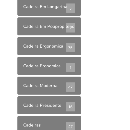
Cadeira Em Longarina
5
Cadeira Em Polipropileno
7
Cadeira Ergonomica
75
Cadeira Eronomica
1
Cadeira Moderna
47
Cadeira Presidente
16
Cadeiras
47