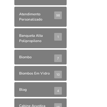
Atendimento
98
Personalizado
Banqueta Alta
1
Polipropileno
Biombo
7
Biombos Em Vidro
10
Blog
4
Cabine Acustica
18