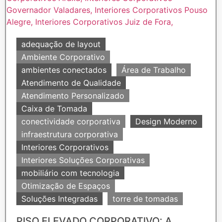
adequação de layout
Ambiente Corporativo
ambientes conectados
Área de Trabalho
Atendimento de Qualidade
Atendimento Personalizado
Caixa de Tomada
conectividade corporativa
Design Moderno
infraestrutura corporativa
Interiores Corporativos
Interiores Soluções Corporativas
mobiliário com tecnologia
Otimização de Espaços
Soluções Integradas
torre de tomadas
PISO ELEVADO CORPORATIVO: A