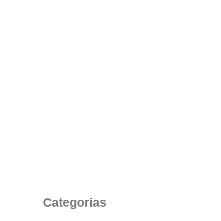
Como Escolher a Cadeira Corporativa Estofada
para o Ambiente de Trabalho da Sua Empresa
24 de julho de 2025
Categorias