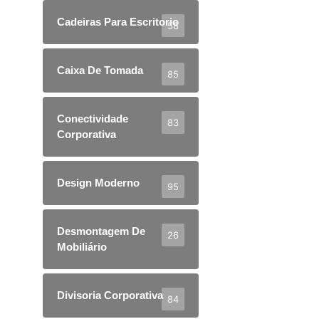
Cadeiras Para Escritorio
58
Caixa De Tomada
85
Conectividade
83
Corporativa
Design Moderno
95
Desmontagem De
26
Mobiliário
Divisoria Corporativa
84