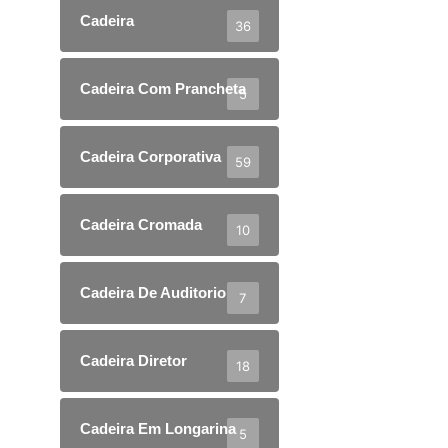
Cadeira
36
Cadeira Com Prancheta
5
Cadeira Corporativa
59
Cadeira Cromada
10
Cadeira De Auditorio
7
Cadeira Diretor
18
Cadeira Em Longarina
5