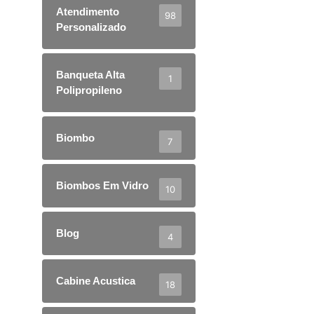
Atendimento
98
Personalizado
Banqueta Alta
1
Polipropileno
Biombo
7
Biombos Em Vidro
10
Blog
4
Cabine Acustica
18