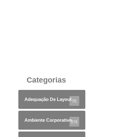
Mão de Obra Qualificada para Readequação de
Layout e Serviço de Infraestrutura de
Cabeamentos para seu Ambiente Corporativo
27 de agosto de 2025
Categorias
Adequação De Layout
70
Ambiente Corporativo
215