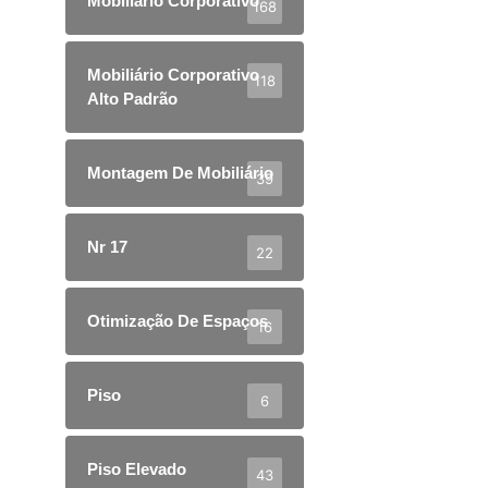
Mobiliário Corporativo
168
Mobiliário Corporativo
118
Alto Padrão
Montagem De Mobiliário
39
Nr 17
22
Otimização De Espaços
16
Piso
6
Piso Elevado
43