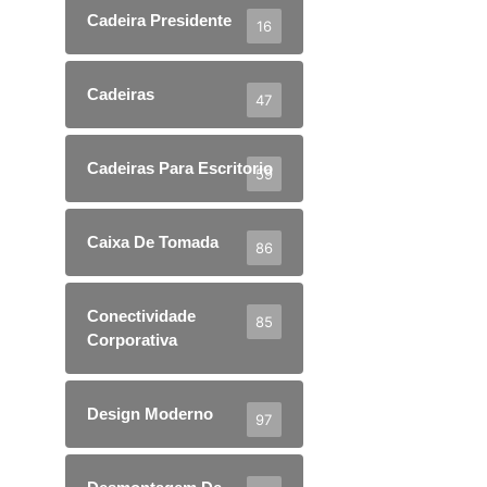
Cadeira Presidente
16
Cadeiras
47
Cadeiras Para Escritorio
59
Caixa De Tomada
86
Conectividade
85
Corporativa
Design Moderno
97