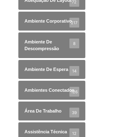
Adequação De Layout
72
Ambiente Corporativo
217
Ambiente De
8
Descompressão
Ambiente De Espera
14
Ambientes Conectados
126
Área De Trabalho
39
Assistência Técnica
12