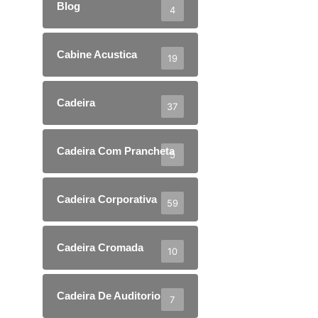
Blog
4
Cabine Acustica
19
Cadeira
37
Cadeira Com Prancheta
5
Cadeira Corporativa
59
Cadeira Cromada
10
Cadeira De Auditorio
7