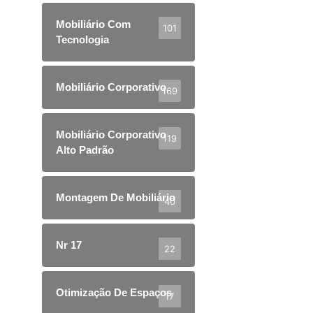
Mobiliário Com
101
Tecnologia
Mobiliário Corporativo
169
Mobiliário Corporativo
119
Alto Padrão
Montagem De Mobiliário
40
Nr 17
22
Otimização De Espaços
17