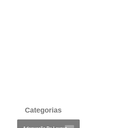
Cadeiras com Rodízios de Poliuretano: A
Escolha Inteligente para Ambientes
Corporativos de Alta Performance
24 de junho de 2025
Categorias