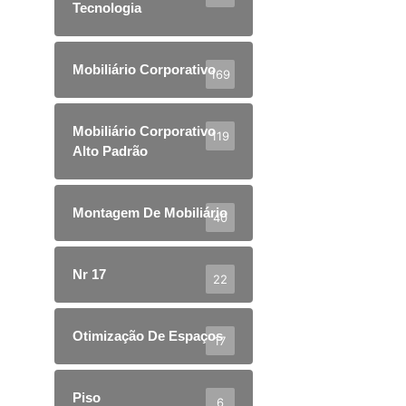
Tecnologia
Mobiliário Corporativo
169
Mobiliário Corporativo
119
Alto Padrão
Montagem De Mobiliário
40
Nr 17
22
Otimização De Espaços
17
Piso
6