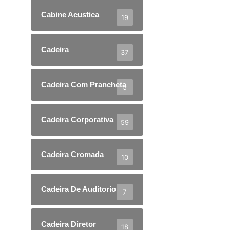
Cabine Acustica
19
Cadeira
37
Cadeira Com Prancheta
5
Cadeira Corporativa
59
Cadeira Cromada
10
Cadeira De Auditorio
7
Cadeira Diretor
18