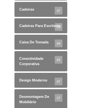
Cadeiras
47
Cadeiras Para Escritorio
59
Caixa De Tomada
86
Conectividade
85
Corporativa
Design Moderno
97
Desmontagem De
27
Mobiliário