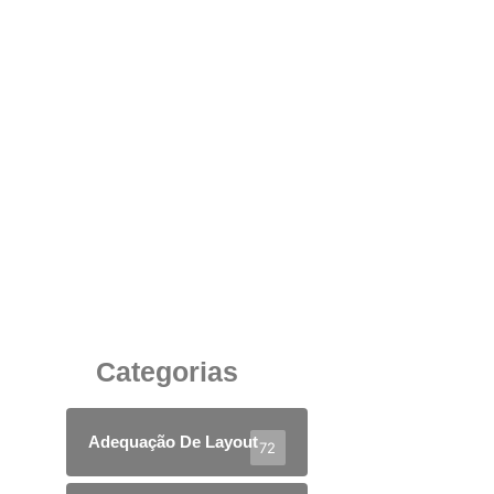
Divisória em Vidro Duplo com Persiana:
Privacidade e Sofisticação para Salas de
Reunião
6 de junho de 2025
Categorias
Adequação De Layout
72