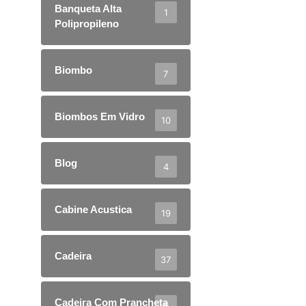
Banqueta Alta
1
Polipropileno
Biombo
7
Biombos Em Vidro
10
Blog
4
Cabine Acustica
19
Cadeira
37
Cadeira Com Prancheta
5