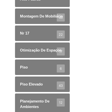
Montagem De Mobiliário
40
Nr 17
22
Otimização De Espaços
17
Piso
6
Piso Elevado
43
Planejamento De
12
Ambientes