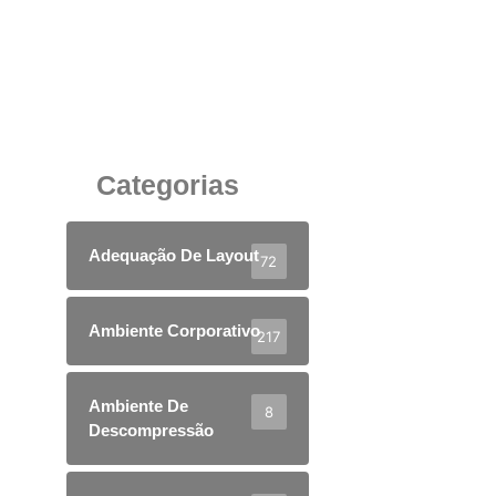
Como o Mobiliário Corporativo Influencia na
Entrega de Resultados dos Colaboradores
25 de junho de 2025
Categorias
Adequação De Layout
72
Ambiente Corporativo
217
Ambiente De
8
Descompressão