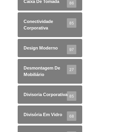
Caixa De Tomada
86
Conectividade
85
Corporativa
Design Moderno
97
Desmontagem De
27
Mobiliário
Divisoria Corporativa
85
Divisória Em Vidro
68