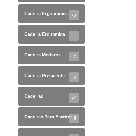
Cadeira Ergonomica
76
Cadeira Eronomica
1
Cadeira Moderna
47
Cadeira Presidente
16
Cadeiras
47
Cadeiras Para Escritorio
59