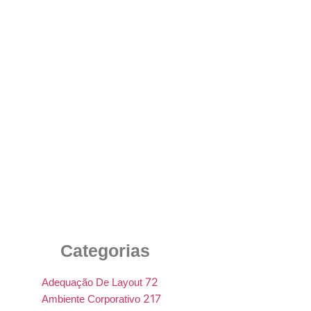
Importância de Cadeiras Giratórias
Ergonômicas no Ambiente de Trabalho
Corporativo
27 de agosto de 2025
Categorias
72
Adequação De Layout
217
Ambiente Corporativo