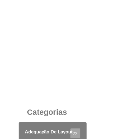
Cadeira Giratória Ergonômica: Conforto e
Produtividade para Escritórios em Minas
Gerais
10 de junho de 2025
Categorias
Adequação De Layout
72