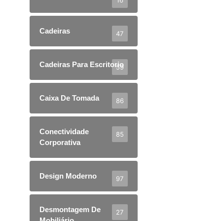
Cadeiras
47
Cadeiras Para Escritorio
59
Caixa De Tomada
86
Conectividade
85
Corporativa
Design Moderno
97
Desmontagem De
27
Mobiliário