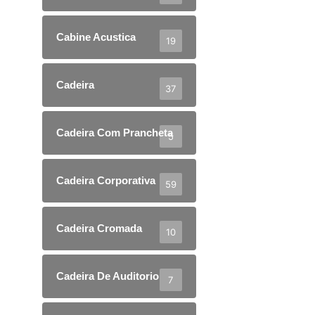
Cabine Acustica
19
Cadeira
37
Cadeira Com Prancheta
5
Cadeira Corporativa
59
Cadeira Cromada
10
Cadeira De Auditorio
7