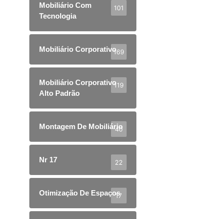
Mobiliário Com
101
Tecnologia
Mobiliário Corporativo
169
Mobiliário Corporativo
119
Alto Padrão
Montagem De Mobiliário
40
Nr 17
22
Otimização De Espaços
17