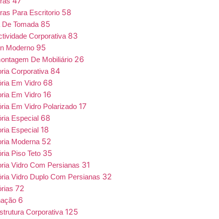
47
iras
58
ras Para Escritorio
85
a De Tomada
83
tividade Corporativa
95
gn Moderno
26
ntagem De Mobiliário
84
oria Corporativa
68
ória Em Vidro
16
oria Em Vidro
17
ória Em Vidro Polarizado
68
ória Especial
18
oria Especial
52
oria Moderna
35
ória Piso Teto
31
oria Vidro Com Persianas
32
ória Vidro Duplo Com Persianas
72
órias
6
nação
125
estrutura Corporativa