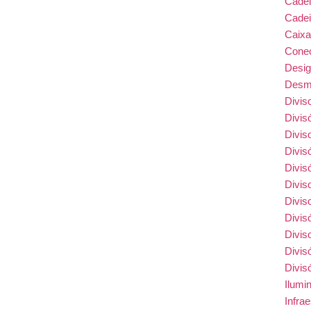
Cade
Cadei
Caix
Conec
Desi
Desmo
Divis
Divis
Divis
Divis
Divis
Divis
Divis
Divis
Divis
Divis
Divis
Ilumi
Infra