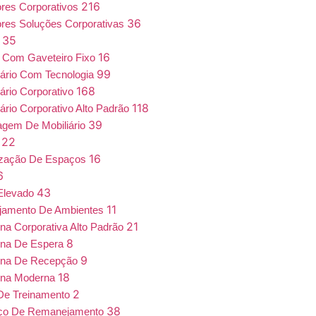
216
iores Corporativos
36
iores Soluções Corporativas
35
a
16
 Com Gaveteiro Fixo
99
iário Com Tecnologia
168
iário Corporativo
118
iário Corporativo Alto Padrão
39
gem De Mobiliário
22
7
16
ização De Espaços
6
43
Elevado
11
jamento De Ambientes
21
ona Corporativa Alto Padrão
8
ona De Espera
9
ona De Recepção
18
ona Moderna
2
De Treinamento
38
iço De Remanejamento