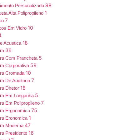
98
imento Personalizado
1
eta Alta Polipropileno
7
bo
10
bos Em Vidro
4
18
e Acustica
36
ira
5
ira Com Prancheta
59
ra Corporativa
10
ira Cromada
7
ra De Auditorio
18
ra Diretor
5
ra Em Longarina
7
ra Em Polipropileno
75
ira Ergonomica
1
ira Eronomica
47
ira Moderna
16
ra Presidente