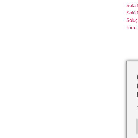
Sofá
Sofá 
Soluç
Torr