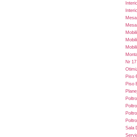
Inter
Inter
Mes
Mesa
Mobil
Mobil
Mobil
Monta
Nr 1
Otim
Piso
Piso 
Plane
Poltr
Poltr
Poltr
Poltr
Sala 
Serv