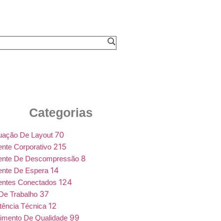
Categorias
70
uação De Layout
215
nte Corporativo
8
ente De Descompressão
14
ente De Espera
124
entes Conectados
37
De Trabalho
12
tência Técnica
99
imento De Qualidade