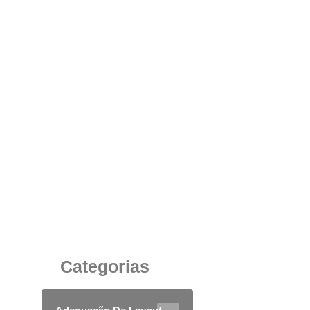
Sofá Modular Corporativo: Conforto,
Versatilidade e Design para Ambientes de
Trabalho Modernos
13 de agosto de 2025
Categorias