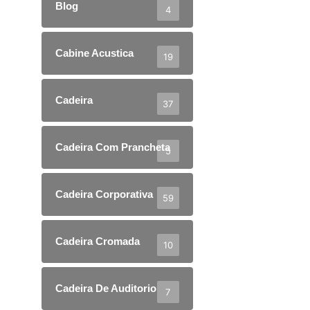
Blog
4
Cabine Acustica
19
Cadeira
37
Cadeira Com Prancheta
5
Cadeira Corporativa
59
Cadeira Cromada
10
Cadeira De Auditorio
7