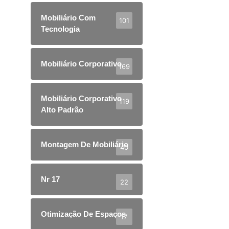
Mobiliário Com
101
Tecnologia
Mobiliário Corporativo
169
Mobiliário Corporativo
119
Alto Padrão
Montagem De Mobiliário
40
Nr 17
22
Otimização De Espaços
17