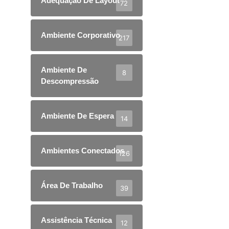
Adequação De Layout
72
Ambiente Corporativo
217
Ambiente De
8
Descompressão
Ambiente De Espera
14
Ambientes Conectados
126
Área De Trabalho
39
Assistência Técnica
12