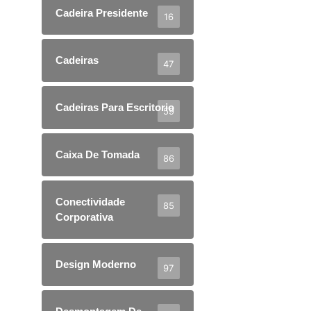
Cadeira Presidente
16
Cadeiras
47
Cadeiras Para Escritorio
59
Caixa De Tomada
86
Conectividade
85
Corporativa
Design Moderno
97