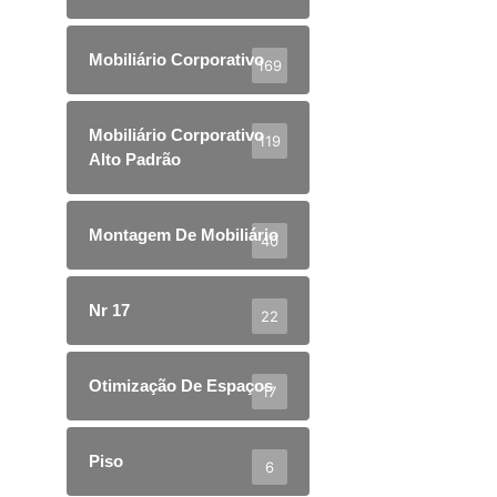
Mobiliário Corporativo
169
Mobiliário Corporativo
119
Alto Padrão
Montagem De Mobiliário
40
Nr 17
22
Otimização De Espaços
17
Piso
6