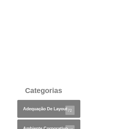
Piso Elevado: Funcionalidade, Flexibilidade e
Eficiência para Ambientes Corporativos
5 de junho de 2025
Categorias
Adequação De Layout
72
Ambiente Corporativo