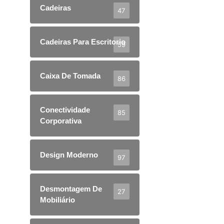
Cadeiras
47
Cadeiras Para Escritorio
59
Caixa De Tomada
86
Conectividade
85
Corporativa
Design Moderno
97
Desmontagem De
27
Mobiliário