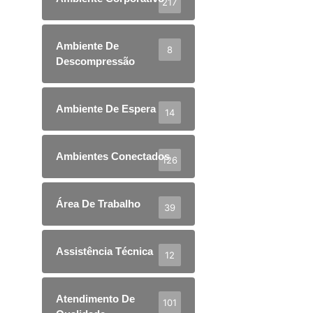
217
Ambiente De
8
Descompressão
Ambiente De Espera
14
Ambientes Conectados
126
Área De Trabalho
39
Assistência Técnica
12
Atendimento De
101