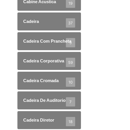
Cabine Acustica
19
Cadeira
37
Cadeira Com Prancheta
5
Cadeira Corporativa
59
Cadeira Cromada
10
Cadeira De Auditorio
7
Cadeira Diretor
18