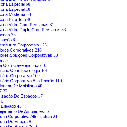
sória Especial
68
soria Especial
18
soria Moderna
53
sória Piso Teto
36
soria Vidro Com Persianas
31
sória Vidro Duplo Com Persianas
33
sórias
73
inação
6
aestrutura Corporativa
126
riores Corporativos
218
riores Soluções Corporativas
38
sa
35
a Com Gaveteiro Fixo
16
liário Com Tecnologia
101
liário Corporativo
169
liário Corporativo Alto Padrão
119
agem De Mobiliário
40
17
22
mização De Espaços
17
o
6
 Elevado
43
nejamento De Ambientes
12
rona Corporativa Alto Padrão
21
rona De Espera
8
trona De Recepção
9