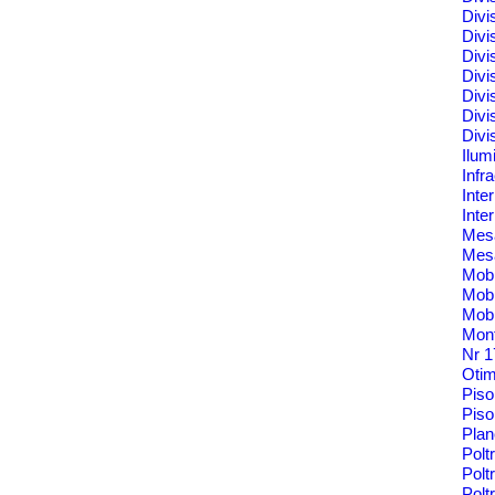
Divi
Divi
Divi
Divi
Divi
Divi
Divi
Ilum
Infr
Inte
Inte
Me
Mes
Mobi
Mobi
Mobi
Mont
Nr 
Oti
Pis
Piso
Pla
Polt
Polt
Pol