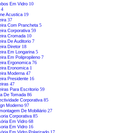
mbos Em Vidro
10
g
4
ne Acustica
19
eira
37
eira Com Prancheta
5
ira Corporativa
59
eira Cromada
10
ira De Auditorio
7
ira Diretor
18
ira Em Longarina
5
ira Em Polipropileno
7
eira Ergonomica
76
eira Eronomica
1
eira Moderna
47
ira Presidente
16
eiras
47
iras Para Escritorio
59
xa De Tomada
86
ctividade Corporativa
85
ign Moderno
97
montagem De Mobiliário
27
soria Corporativa
85
sória Em Vidro
68
soria Em Vidro
16
sória Em Vidro Polarizado
17