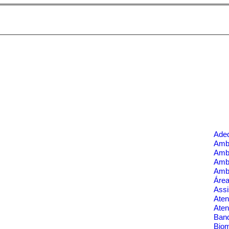
Ade
Ambi
Amb
Amb
Amb
nfraestrutura do Ambiente Corporativo
Área
Assi
Aten
Aten
Banq
Bio