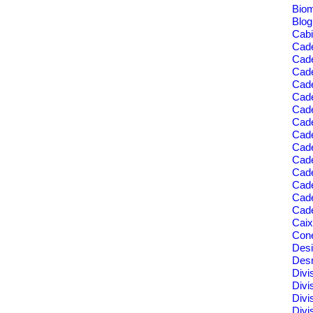
Bio
Blo
nfraestrutura do Ambiente Corporativo
Cabi
Cad
Cad
Cade
Cad
Cade
Cade
Cade
Cade
Cad
Cad
Cad
Cade
Cad
Cade
Cai
Cone
Des
Des
Divi
Divi
Divi
Divi