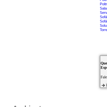
Polt
Sala
Ser
Sof
Sofá
Solu
Tor
Que
Espe
Fal