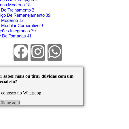
rona Moderna
18
 De Treinamento
2
viço De Remanejamento
39
á Moderno
12
 Modular Corporativo
9
ções Integradas
30
re De Tomadas
41
r saber mais ou tirar dúvidas com um
cialista?
e conosco no Whatsapp
Clique aqui