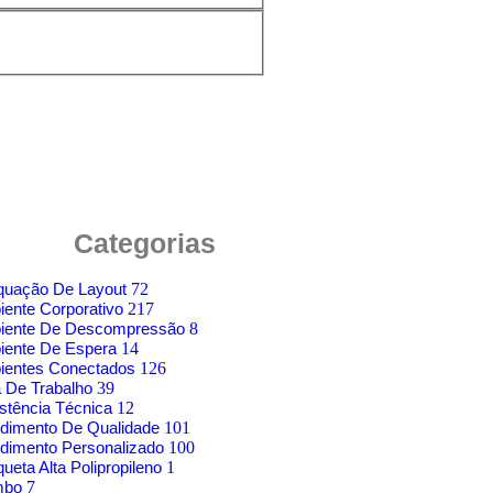
Categorias
quação De Layout
72
ente Corporativo
217
iente De Descompressão
8
iente De Espera
14
ientes Conectados
126
 De Trabalho
39
stência Técnica
12
dimento De Qualidade
101
dimento Personalizado
100
ueta Alta Polipropileno
1
mbo
7