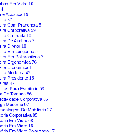
mbos Em Vidro
10
g
4
ne Acustica
19
eira
37
eira Com Prancheta
5
ira Corporativa
59
eira Cromada
10
ira De Auditorio
7
ira Diretor
18
ira Em Longarina
5
ira Em Polipropileno
7
eira Ergonomica
76
eira Eronomica
1
eira Moderna
47
ira Presidente
16
eiras
47
iras Para Escritorio
59
xa De Tomada
86
ctividade Corporativa
85
ign Moderno
97
montagem De Mobiliário
27
soria Corporativa
85
sória Em Vidro
68
soria Em Vidro
16
sória Em Vidro Polarizado
17