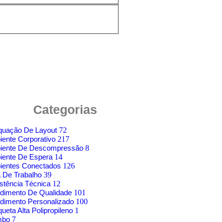
Categorias
quação De Layout
72
ente Corporativo
217
iente De Descompressão
8
iente De Espera
14
ientes Conectados
126
 De Trabalho
39
stência Técnica
12
dimento De Qualidade
101
dimento Personalizado
100
ueta Alta Polipropileno
1
mbo
7