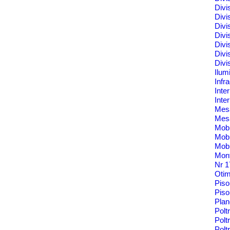
Divi
Divi
Divi
Divi
Divi
Divi
Divi
Ilum
Infr
Inte
Inte
Me
Mes
Mobi
Mobi
Mobi
Mont
Nr 
Oti
Pis
Piso
Pla
Polt
Polt
Pol