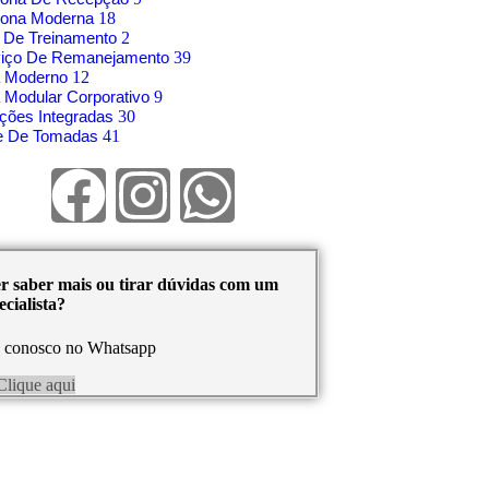
rona Moderna
18
 De Treinamento
2
viço De Remanejamento
39
á Moderno
12
 Modular Corporativo
9
ções Integradas
30
re De Tomadas
41
r saber mais ou tirar dúvidas com um
cialista?
e conosco no Whatsapp
Clique aqui