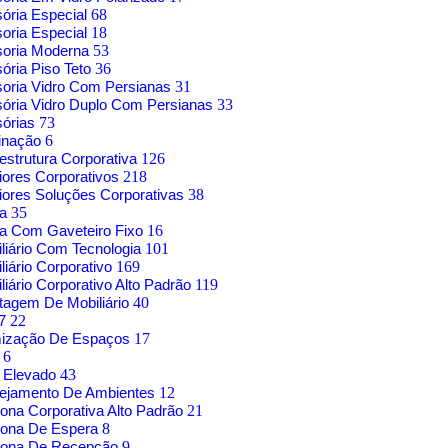
sória Especial
68
soria Especial
18
soria Moderna
53
sória Piso Teto
36
soria Vidro Com Persianas
31
sória Vidro Duplo Com Persianas
33
sórias
73
inação
6
aestrutura Corporativa
126
riores Corporativos
218
riores Soluções Corporativas
38
sa
35
a Com Gaveteiro Fixo
16
liário Com Tecnologia
101
liário Corporativo
169
liário Corporativo Alto Padrão
119
agem De Mobiliário
40
17
22
mização De Espaços
17
o
6
 Elevado
43
nejamento De Ambientes
12
rona Corporativa Alto Padrão
21
rona De Espera
8
trona De Recepção
9