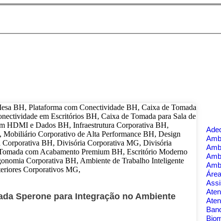
Ade
Ambi
Amb
Amb
Amb
Área
Assi
Aten
ada Sperone para Integração no Ambiente
Aten
Banq
Bio