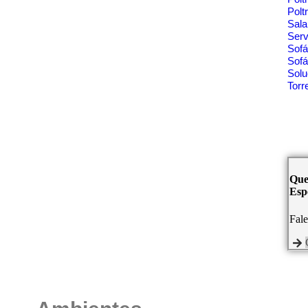
Polt
Sala
Ser
Sof
Sofá
Solu
Tor
Que
Espe
Fal