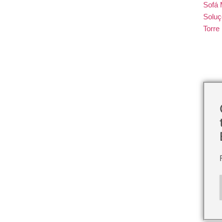
Sofá 
Soluç
Torr