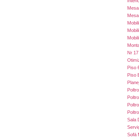
Inter
Mes
Mesa
Mobil
Mobil
Mobil
Monta
Nr 1
Otim
Piso
Piso 
Plane
Poltr
Poltr
Poltr
Poltr
Sala 
Serv
Sofá