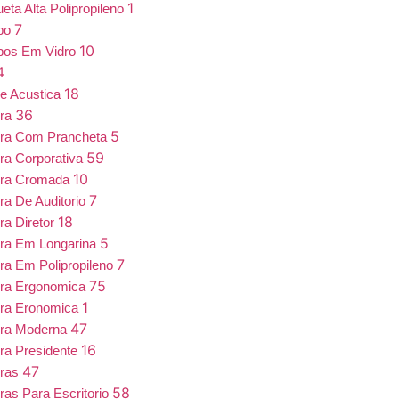
1
eta Alta Polipropileno
7
bo
10
bos Em Vidro
4
18
e Acustica
36
ira
5
ira Com Prancheta
59
ra Corporativa
10
ira Cromada
7
ra De Auditorio
18
ra Diretor
5
ra Em Longarina
7
ra Em Polipropileno
75
ira Ergonomica
1
ira Eronomica
47
ira Moderna
16
ra Presidente
47
iras
58
ras Para Escritorio