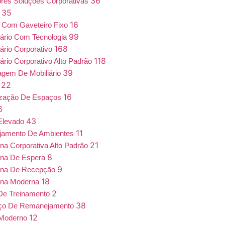
36
iores Soluções Corporativas
35
a
16
 Com Gaveteiro Fixo
99
iário Com Tecnologia
168
iário Corporativo
118
iário Corporativo Alto Padrão
39
gem De Mobiliário
22
7
16
ização De Espaços
6
43
Elevado
11
jamento De Ambientes
21
ona Corporativa Alto Padrão
8
ona De Espera
9
ona De Recepção
18
ona Moderna
2
De Treinamento
38
iço De Remanejamento
12
 Moderno