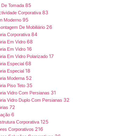
85
a De Tomada
83
tividade Corporativa
95
gn Moderno
26
ntagem De Mobiliário
84
oria Corporativa
68
ória Em Vidro
16
oria Em Vidro
17
ória Em Vidro Polarizado
68
ória Especial
18
oria Especial
52
oria Moderna
35
ória Piso Teto
31
oria Vidro Com Persianas
32
ória Vidro Duplo Com Persianas
72
órias
6
nação
125
estrutura Corporativa
216
iores Corporativos