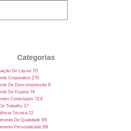
Categorias
70
uação De Layout
215
nte Corporativo
8
ente De Descompressão
14
ente De Espera
124
entes Conectados
37
De Trabalho
12
tência Técnica
99
imento De Qualidade
98
imento Personalizado