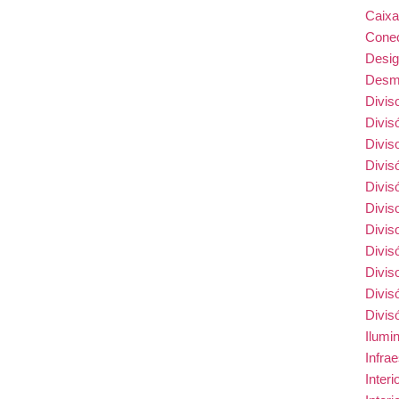
Caix
Conec
Desi
Desmo
Divis
Divis
Divis
Divis
Divis
Divis
Divis
Divis
Divis
Divis
Divis
Ilumi
Infra
Inter