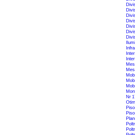
Divi
Divi
Divi
Divi
Divi
Divi
Divi
Ilum
Infr
Inte
Inte
Me
Mes
Mobi
Mobi
Mobi
Mont
Nr 
Oti
Pis
Piso
Pla
Polt
Polt
Pol