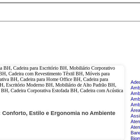
Ade
Ambi
Amb
Amb
Amb
Área
 Conforto, Estilo e Ergonomia no Ambiente
Assi
Aten
Aten
Banq
Bio