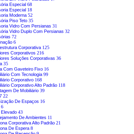
sória Especial
68
soria Especial
18
soria Moderna
52
sória Piso Teto
35
soria Vidro Com Persianas
31
sória Vidro Duplo Com Persianas
32
sórias
72
inação
6
aestrutura Corporativa
125
riores Corporativos
216
riores Soluções Corporativas
36
sa
35
a Com Gaveteiro Fixo
16
liário Com Tecnologia
99
liário Corporativo
168
liário Corporativo Alto Padrão
118
agem De Mobiliário
39
17
22
mização De Espaços
16
o
6
 Elevado
43
nejamento De Ambientes
11
rona Corporativa Alto Padrão
21
rona De Espera
8
trona De Recepção
9