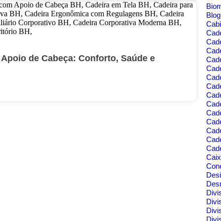
Bio
Blo
Cabi
Cad
Cad
Cade
 Apoio de Cabeça: Conforto, Saúde e
Cad
Cade
Cade
Cade
Cade
Cad
Cad
Cad
Cade
Cad
Cade
Cai
Cone
Des
Des
Divi
Divi
Divi
Divi