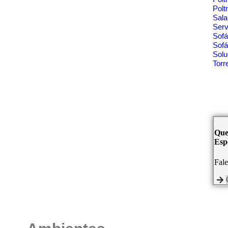
Polt
Sala
Ser
Sof
Sofá
Solu
Tor
Que
Espe
Fal