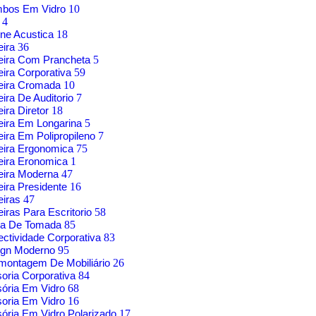
mbos Em Vidro
10
g
4
ne Acustica
18
eira
36
eira Com Prancheta
5
ira Corporativa
59
eira Cromada
10
ira De Auditorio
7
ira Diretor
18
ira Em Longarina
5
ira Em Polipropileno
7
eira Ergonomica
75
eira Eronomica
1
eira Moderna
47
ira Presidente
16
eiras
47
iras Para Escritorio
58
xa De Tomada
85
ctividade Corporativa
83
ign Moderno
95
montagem De Mobiliário
26
soria Corporativa
84
sória Em Vidro
68
soria Em Vidro
16
sória Em Vidro Polarizado
17