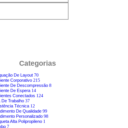
Categorias
quação De Layout
70
ente Corporativo
215
iente De Descompressão
8
iente De Espera
14
ientes Conectados
124
 De Trabalho
37
stência Técnica
12
dimento De Qualidade
99
dimento Personalizado
98
ueta Alta Polipropileno
1
mbo
7