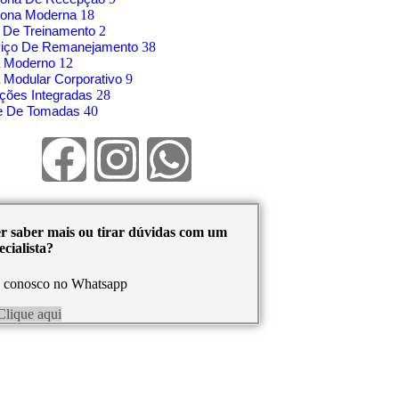
rona Moderna
18
 De Treinamento
2
viço De Remanejamento
38
á Moderno
12
 Modular Corporativo
9
ções Integradas
28
re De Tomadas
40
r saber mais ou tirar dúvidas com um
cialista?
e conosco no Whatsapp
Clique aqui