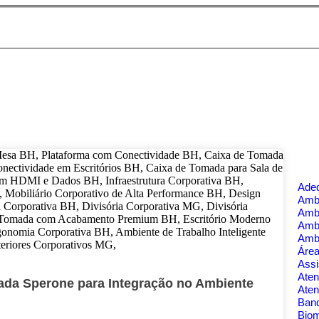
Ade
Ambi
Amb
Amb
Amb
Área
Assi
Aten
ada Sperone para Integração no Ambiente
Aten
Banq
Bio