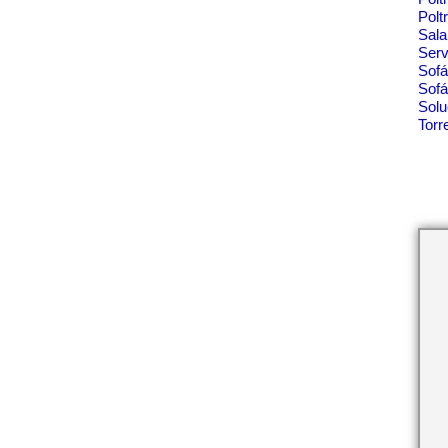
Polt
Sala
Ser
Sof
Sofá
Solu
Tor