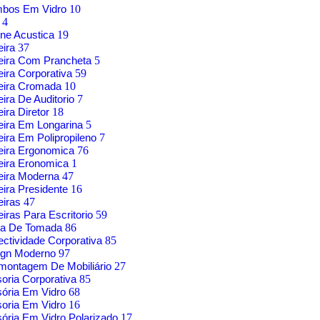
mbos Em Vidro
10
g
4
ne Acustica
19
eira
37
eira Com Prancheta
5
ira Corporativa
59
eira Cromada
10
ira De Auditorio
7
ira Diretor
18
ira Em Longarina
5
ira Em Polipropileno
7
eira Ergonomica
76
eira Eronomica
1
eira Moderna
47
ira Presidente
16
eiras
47
iras Para Escritorio
59
xa De Tomada
86
ctividade Corporativa
85
ign Moderno
97
montagem De Mobiliário
27
soria Corporativa
85
sória Em Vidro
68
soria Em Vidro
16
sória Em Vidro Polarizado
17