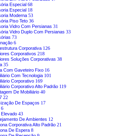
sória Especial
68
soria Especial
18
soria Moderna
53
sória Piso Teto
36
soria Vidro Com Persianas
31
sória Vidro Duplo Com Persianas
33
sórias
73
inação
6
aestrutura Corporativa
126
riores Corporativos
218
riores Soluções Corporativas
38
sa
35
a Com Gaveteiro Fixo
16
liário Com Tecnologia
101
liário Corporativo
169
liário Corporativo Alto Padrão
119
agem De Mobiliário
40
17
22
mização De Espaços
17
o
6
 Elevado
43
nejamento De Ambientes
12
rona Corporativa Alto Padrão
21
rona De Espera
8
trona De Recepção
9