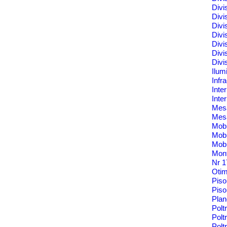
Divi
Divi
Divi
Divi
Divi
Divi
Divi
Ilum
Infr
Inte
Inte
Me
Mes
Mobi
Mobi
Mobi
Mont
Nr 
Oti
Pis
Piso
Pla
Polt
Polt
Pol