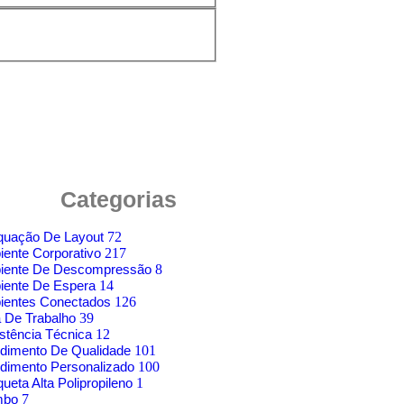
Categorias
quação De Layout
72
ente Corporativo
217
iente De Descompressão
8
iente De Espera
14
ientes Conectados
126
 De Trabalho
39
stência Técnica
12
dimento De Qualidade
101
dimento Personalizado
100
ueta Alta Polipropileno
1
mbo
7