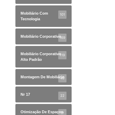
Mobiliário Com
101
Tecnologia
Mobiliário Corporativo
169
Mobiliário Corporativo
119
Alto Padrão
Montagem De Mobiliário
40
Nr 17
22
Otimização De Espaços
17