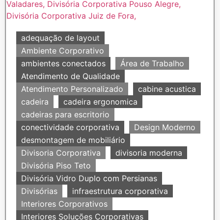
adequação de layout
Ambiente Corporativo
ambientes conectados
Área de Trabalho
Atendimento de Qualidade
Atendimento Personalizado
cabine acustica
cadeira
cadeira ergonomica
cadeiras para escritorio
conectividade corporativa
Design Moderno
desmontagem de mobiliário
Divisoria Corporativa
divisoria moderna
Divisória Piso Teto
Divisória Vidro Duplo com Persianas
Divisórias
infraestrutura corporativa
Interiores Corporativos
Interiores Soluções Corporativas