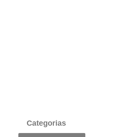
A Importância da Escolha da Caixa de Tomada
Sperone para Integração no Ambiente
Corporativo
5 de julho de 2025
Categorias