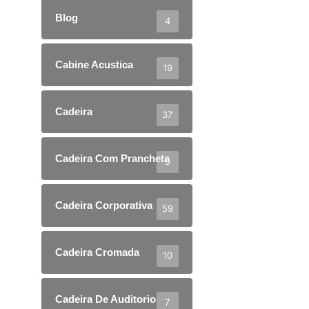
Blog
4
Cabine Acustica
19
Cadeira
37
Cadeira Com Prancheta
5
Cadeira Corporativa
59
Cadeira Cromada
10
Cadeira De Auditorio
7