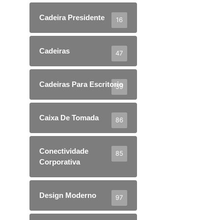
Cadeira Presidente
16
Cadeiras
47
Cadeiras Para Escritorio
59
Caixa De Tomada
86
Conectividade
85
Corporativa
Design Moderno
97