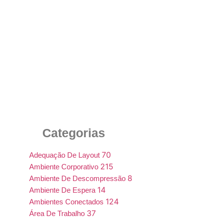
Mobiliário Corporativo de Luxo em Minas
Gerais: Sofisticação e Desempenho para
Ambientes de Alto Nível
9 de junho de 2025
Categorias
70
Adequação De Layout
215
Ambiente Corporativo
8
Ambiente De Descompressão
14
Ambiente De Espera
124
Ambientes Conectados
37
Área De Trabalho