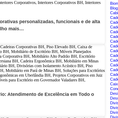
Bio
Blo
Cabi
Cad
orativas personalizadas, funcionais e de alta
Cad
Cade
alho mais…
Cad
Cade
Cade
Cade
Cade
Cad
Cad
Cad
Cade
Cad
Cade
Cai
Cone
Des
ário: Atendimento de Excelência em Todo o
Des
Divi
Divi
Divi
Divi