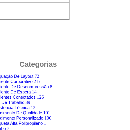
Categorias
quação De Layout
72
ente Corporativo
217
iente De Descompressão
8
iente De Espera
14
ientes Conectados
126
 De Trabalho
39
stência Técnica
12
dimento De Qualidade
101
dimento Personalizado
100
ueta Alta Polipropileno
1
mbo
7