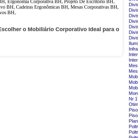
Divi
Divi
Divi
Divi
Divi
colher o Mobiliário Corporativo Ideal para o
Divi
Divi
Ilum
Infr
Inte
Inte
Me
Mes
Mobi
Mobi
Mobi
Mont
Nr 
Oti
Pis
Piso
Pla
Polt
Polt
Pol