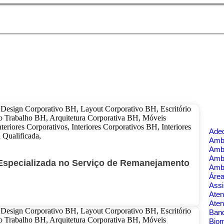
Ade
Ambi
Amb
Amb
Especializada no Serviço de Remanejamento
Amb
Área
Assi
Aten
Aten
Banq
Bio