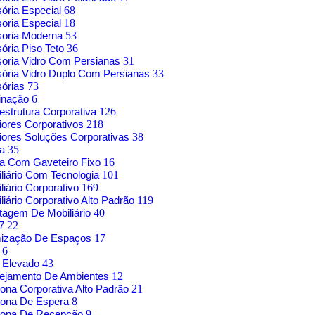
sória Especial
68
soria Especial
18
soria Moderna
53
sória Piso Teto
36
soria Vidro Com Persianas
31
sória Vidro Duplo Com Persianas
33
sórias
73
inação
6
aestrutura Corporativa
126
riores Corporativos
218
riores Soluções Corporativas
38
sa
35
a Com Gaveteiro Fixo
16
liário Com Tecnologia
101
liário Corporativo
169
liário Corporativo Alto Padrão
119
agem De Mobiliário
40
17
22
mização De Espaços
17
o
6
 Elevado
43
nejamento De Ambientes
12
rona Corporativa Alto Padrão
21
rona De Espera
8
trona De Recepção
9