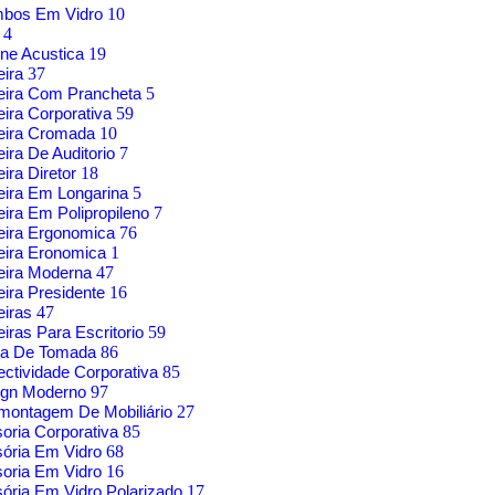
mbos Em Vidro
10
g
4
ne Acustica
19
eira
37
eira Com Prancheta
5
ira Corporativa
59
eira Cromada
10
ira De Auditorio
7
ira Diretor
18
ira Em Longarina
5
ira Em Polipropileno
7
eira Ergonomica
76
eira Eronomica
1
eira Moderna
47
ira Presidente
16
eiras
47
iras Para Escritorio
59
xa De Tomada
86
ctividade Corporativa
85
ign Moderno
97
montagem De Mobiliário
27
soria Corporativa
85
sória Em Vidro
68
soria Em Vidro
16
sória Em Vidro Polarizado
17