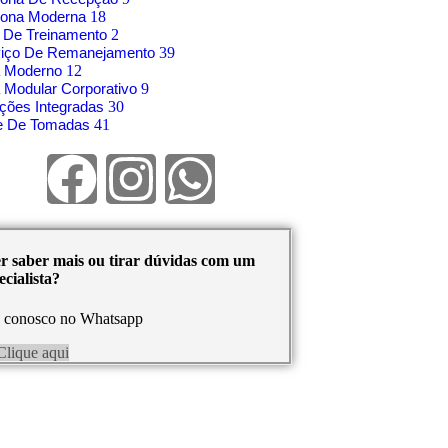
rona Moderna
18
 De Treinamento
2
viço De Remanejamento
39
á Moderno
12
 Modular Corporativo
9
ções Integradas
30
re De Tomadas
41
r saber mais ou tirar dúvidas com um
cialista?
e conosco no Whatsapp
Clique aqui