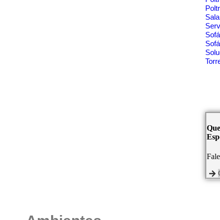
Polt
Sala
Ser
Sof
Sofá
Solu
Tor
Que
Espe
Fal