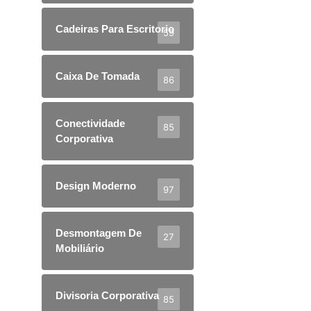
Cadeiras Para Escritorio
59
Caixa De Tomada
86
Conectividade
85
Corporativa
Design Moderno
97
Desmontagem De
27
Mobiliário
Divisoria Corporativa
85