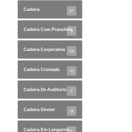
Cadeira
37
Cadeira Com Prancheta
5
Cadeira Corporativa
59
Cadeira Cromada
10
Cadeira De Auditorio
7
Cadeira Diretor
18
Cadeira Em Longarina
5