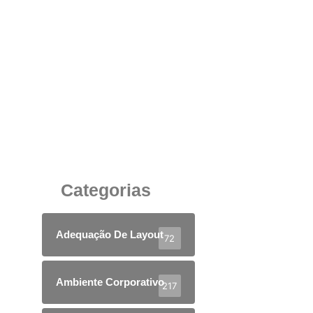
Cadeira Giratória Ergonômica em Tela: O
Investimento Inteligente Para o Seu Escritório
12 de junho de 2025
Categorias
Adequação De Layout
72
Ambiente Corporativo
217