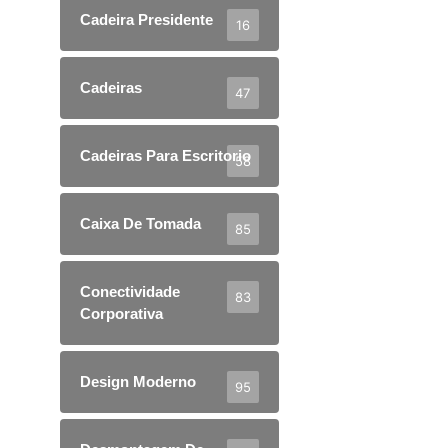
Cadeira Presidente
16
Cadeiras
47
Cadeiras Para Escritorio
58
Caixa De Tomada
85
Conectividade
83
Corporativa
Design Moderno
95