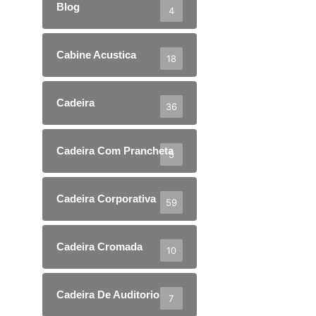
Blog
4
Cabine Acustica
18
Cadeira
36
Cadeira Com Prancheta
5
Cadeira Corporativa
59
Cadeira Cromada
10
Cadeira De Auditorio
7