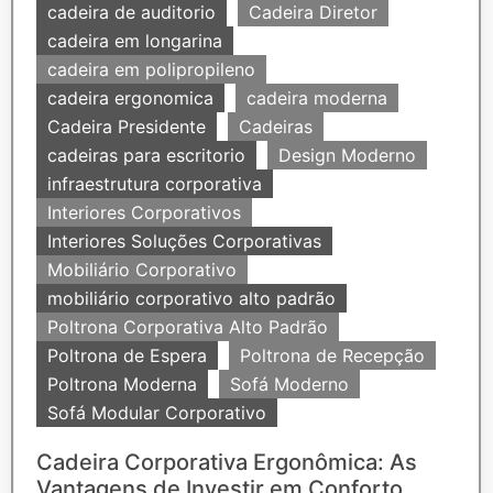
cadeira de auditorio
Cadeira Diretor
cadeira em longarina
cadeira em polipropileno
cadeira ergonomica
cadeira moderna
Cadeira Presidente
Cadeiras
cadeiras para escritorio
Design Moderno
infraestrutura corporativa
Interiores Corporativos
Interiores Soluções Corporativas
Mobiliário Corporativo
mobiliário corporativo alto padrão
Poltrona Corporativa Alto Padrão
Poltrona de Espera
Poltrona de Recepção
Poltrona Moderna
Sofá Moderno
Sofá Modular Corporativo
Cadeira Corporativa Ergonômica: As
Vantagens de Investir em Conforto,