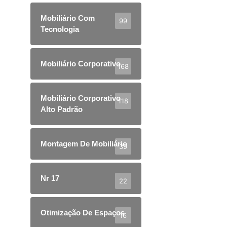
Mobiliário Com
99
Tecnologia
Mobiliário Corporativo
168
Mobiliário Corporativo
118
Alto Padrão
Montagem De Mobiliário
39
Nr 17
22
Otimização De Espaços
16