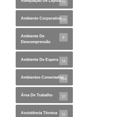
Adequação De Layout
70
Ambiente Corporativo
215
Ambiente De
8
Descompressão
Ambiente De Espera
14
Ambientes Conectados
124
Área De Trabalho
37
Assistência Técnica
12