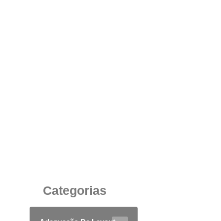
A Importância de uma Cadeira Ergonômica
para a Rotina de Trabalho Corporativa
4 de novembro de 2025
Categorias