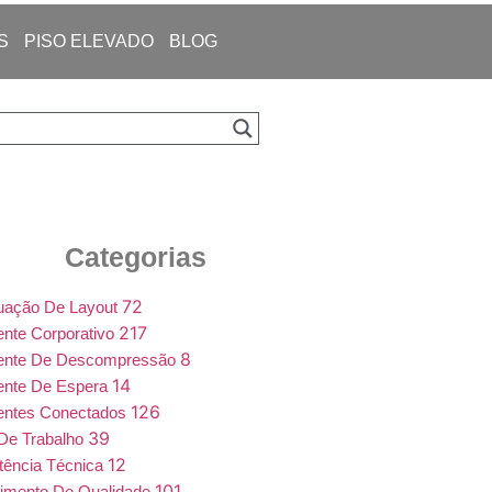
S
PISO ELEVADO
BLOG
Categorias
72
uação De Layout
217
nte Corporativo
8
ente De Descompressão
14
ente De Espera
126
entes Conectados
39
De Trabalho
12
tência Técnica
101
imento De Qualidade