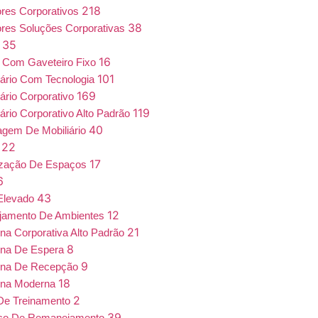
218
iores Corporativos
38
iores Soluções Corporativas
35
a
16
 Com Gaveteiro Fixo
101
iário Com Tecnologia
169
iário Corporativo
119
iário Corporativo Alto Padrão
40
gem De Mobiliário
22
7
17
ização De Espaços
6
43
Elevado
12
jamento De Ambientes
21
ona Corporativa Alto Padrão
8
ona De Espera
9
ona De Recepção
18
ona Moderna
2
De Treinamento
39
iço De Remanejamento