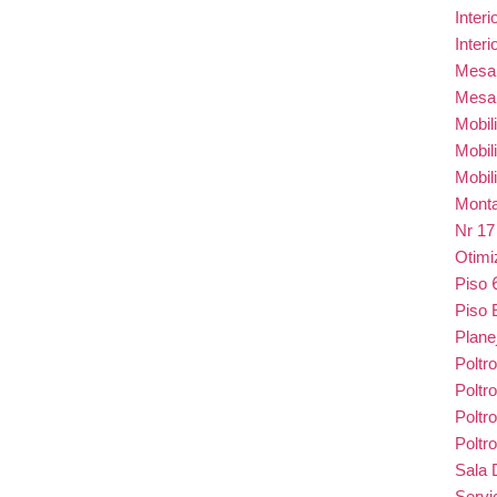
Inter
Inter
Mes
Mesa
Mobil
Mobil
Mobil
Monta
Nr 1
Otim
Piso
Piso 
Plane
Poltr
Poltr
Poltr
Poltr
Sala 
Serv