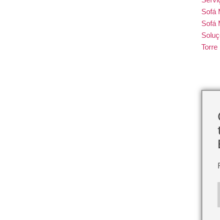
Sofá
Sofá 
Soluç
Torr