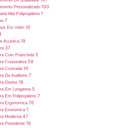
100
imento Personalizado
1
eta Alta Polipropileno
7
bo
10
bos Em Vidro
4
19
e Acustica
37
ira
5
ira Com Prancheta
59
ra Corporativa
10
ira Cromada
7
ra De Auditorio
18
ra Diretor
5
ra Em Longarina
7
ra Em Polipropileno
76
ira Ergonomica
1
ira Eronomica
47
ira Moderna
16
ra Presidente