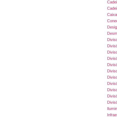
Cade
Cadei
Caix
Conec
Desi
Desmo
Divis
Divis
Divis
Divis
Divis
Divis
Divis
Divis
Divis
Divis
Divis
Ilumi
Infra